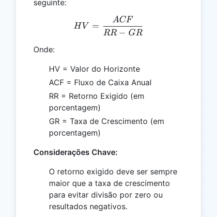
seguinte:
A
CF
HV = \frac{ACF}{RR - 
=
H
V
−
RR
GR
Onde:
HV = Valor do Horizonte
ACF = Fluxo de Caixa Anual
RR = Retorno Exigido (em
porcentagem)
GR = Taxa de Crescimento (em
porcentagem)
Considerações Chave:
O retorno exigido deve ser sempre
maior que a taxa de crescimento
para evitar divisão por zero ou
resultados negativos.