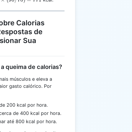
mes
 /
 =
obre Calorias
espostas de
lsionar Sua
 a queima de calorias?
mais músculos e eleva a
ior gasto calórico. Por
de 200 kcal por hora.
rca de 400 kcal por hora.
r até 800 kcal por hora.