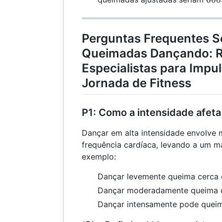
0,75
\ti
\times
(90
60 /
70)
Perguntas Frequentes S
60 =
771
Queimadas Dançando: R
600
Especialistas para Impu
Jornada de Fitness
P1: Como a intensidade afeta
Dançar em alta intensidade envolve 
frequência cardíaca, levando a um ma
exemplo:
Dançar levemente queima cerca 
Dançar moderadamente queima ce
Dançar intensamente pode queima