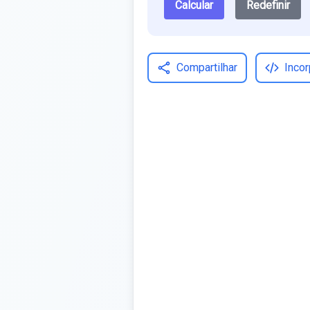
Calcular
Redefinir
Compartilhar
Incor