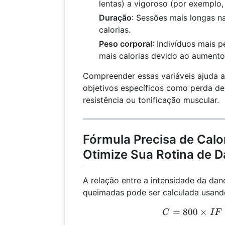
lentas) a vigoroso (por exemplo,
Duração
: Sessões mais longas 
calorias.
Peso corporal
: Indivíduos mais 
mais calorias devido ao aument
Compreender essas variáveis ajuda a 
objetivos específicos como perda de
resistência ou tonificação muscular.
Fórmula Precisa de Cal
Otimize Sua Rotina de 
A relação entre a intensidade da dan
queimadas pode ser calculada usando
=
800
×
C =
C
I
F