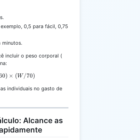
s.
exemplo, 0,5 para fácil, 0,75
 minutos.
W
 incluir o peso corporal (
na:
 (800 \times IF \times T / 60) \times (W / 70)
60
)
×
(
/70
)
W
ças individuais no gasto de
lculo: Alcance as
Rapidamente