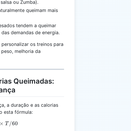
 salsa ou Zumba).
naturalmente queimam mais
pesados tendem a queimar
o das demandas de energia.
personalizar os treinos para
 peso, melhoria da
orias Queimadas:
Dança
ça, a duração e as calorias
 esta fórmula:
 800 \times IF \times T / 60
×
/60
T