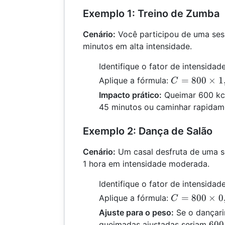
Exemplo 1: Treino de Zumba
Cenário:
Você participou de uma se
minutos em alta intensidade.
Identifique o fator de intensidade:
C =
=
800
×
1
Aplique a fórmula:
C
800
Impacto prático:
Queimar 600 kca
\times
45 minutos ou caminhar rapidam
1,0
\times
Exemplo 2: Dança de Salão
45 /
60 =
Cenário:
Um casal desfruta de uma s
600
1 hora em intensidade moderada.
Identifique o fator de intensida
C =
=
800
×
0
Aplique a fórmula:
C
800
Ajuste para o peso:
Se o dançarin
\times
600
600
queimadas ajustadas seriam