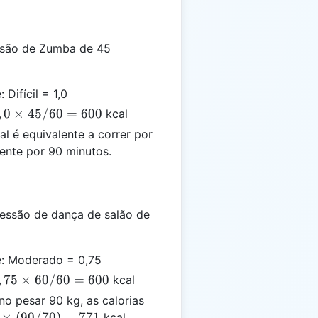
ssão de Zumba de 45
 Difícil = 1,0
,
0
×
45/60
=
600
kcal
l é equivalente a correr por
ente por 90 minutos.
essão de dança de salão de
de: Moderado = 0,75
,
75
×
60/60
=
600
kcal
o pesar 90 kg, as calorias
×
(
90/70
)
=
771
kcal.