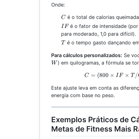
Onde:
C
é o total de calorias queimada
C
IF
é o fator de intensidade (por 
I
F
para moderado, 1,0 para difícil).
T
é o tempo gasto dançando em
T
Para cálculos personalizados:
Se você
) em quilogramas, a fórmula se tor
W
=
(
800
×
×
C =
/
C
I
F
T
Este ajuste leva em conta as diferen
energia com base no peso.
Exemplos Práticos de Cá
Metas de Fitness Mais 