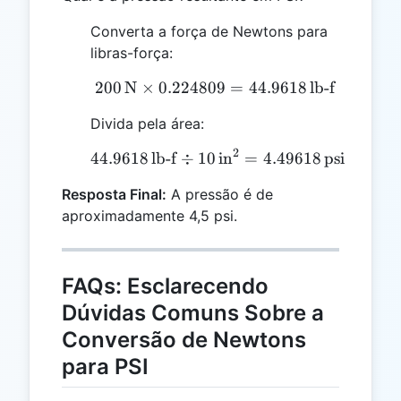
Converta a força de Newtons para
libras-força:
200
N
×
0.224809
200 \, \text{N} \times 0
=
44.9618
lb-f
Divida pela área:
2
44.9618
lb-f
÷
10
44.9618 \, \text{lb-f} \d
in
=
4.49618
psi
Resposta Final:
A pressão é de
aproximadamente 4,5 psi.
FAQs: Esclarecendo
Dúvidas Comuns Sobre a
Conversão de Newtons
para PSI