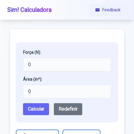
Sim! Calculadora
Feedback
Força (N):
Área (in²):
Calcular
Redefinir