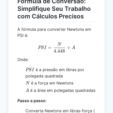
Fórmula de Conversão:
Simplifique Seu Trabalho
com Cálculos Precisos
A fórmula para converter Newtons em
PSI é:
N
PSI = \frac{N}{4.448} \d
=
÷
PS
I
A
4.448
Onde:
PSI
é a pressão em libras por
PS
I
polegada quadrada
N
é a força em Newtons
N
A
é a área em polegadas quadradas
A
Passo a passo:
N \times
Converta Newtons em libras-força (