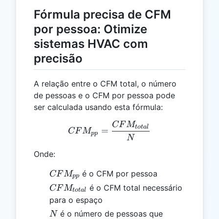
Fórmula precisa de CFM
por pessoa: Otimize
sistemas HVAC com
precisão
A relação entre o CFM total, o número
de pessoas e o CFM por pessoa pode
ser calculada usando esta fórmula:
CF
M
CFM_{pp} = \frac{CFM_
t
o
t
a
l
=
CF
M
pp
N
Onde:
CFM_{pp}
é o CFM por pessoa
CF
M
pp
CFM_{total}
é o CFM total necessário
CF
M
t
o
t
a
l
para o espaço
N
é o número de pessoas que
N