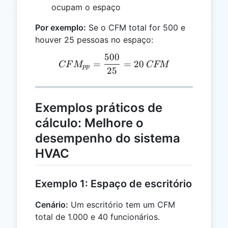
ocupam o espaço
Por exemplo:
Se o CFM total for 500 e
houver 25 pessoas no espaço:
500
CFM_{pp} = \frac{500}{
=
=
20
CF
M
CFM
pp
25
Exemplos práticos de
cálculo: Melhore o
desempenho do sistema
HVAC
Exemplo 1: Espaço de escritório
Cenário:
Um escritório tem um CFM
total de 1.000 e 40 funcionários.