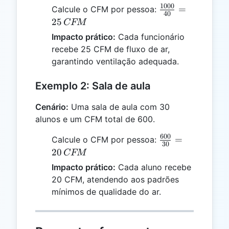
1000
\frac{1000}
=
Calcule o CFM por pessoa:
40
{40} = 25
25
CFM
\, CFM
Impacto prático:
Cada funcionário
recebe 25 CFM de fluxo de ar,
garantindo ventilação adequada.
Exemplo 2: Sala de aula
Cenário:
Uma sala de aula com 30
alunos e um CFM total de 600.
600
\frac{600}
=
Calcule o CFM por pessoa:
30
{30} = 20
20
CFM
\, CFM
Impacto prático:
Cada aluno recebe
20 CFM, atendendo aos padrões
mínimos de qualidade do ar.