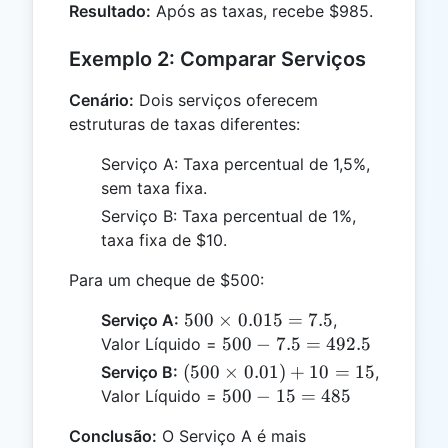
15
Resultado:
Após as taxas, recebe $985.
=
985
Exemplo 2: Comparar Serviços
Cenário:
Dois serviços oferecem
estruturas de taxas diferentes:
Serviço A: Taxa percentual de 1,5%,
sem taxa fixa.
Serviço B: Taxa percentual de 1%,
taxa fixa de $10.
Para um cheque de $500:
500
500
×
0.015
=
7.5
Serviço A:
,
\times
500 -
500
−
7.5
=
492.5
Valor Líquido =
0.015
7.5 =
(500
(
500
×
0.01
)
+
10
=
15
Serviço B:
,
= 7.5
492.5
\times
500
500
−
15
=
485
Valor Líquido =
0.01)
-
Conclusão:
O Serviço A é mais
+ 10
15