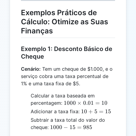
Exemplos Práticos de
Cálculo: Otimize as Suas
Finanças
Exemplo 1: Desconto Básico de
Cheque
Cenário:
Tem um cheque de $1.000, e o
serviço cobra uma taxa percentual de
1% e uma taxa fixa de $5.
Calcular a taxa baseada em
1000
1000
×
0.01
=
10
percentagem:
\times
10
10
+
5
=
15
Adicionar a taxa fixa:
0.01
+
Subtrair a taxa total do valor do
= 10
5
1000
1000
−
15
=
985
cheque:
=
- 15