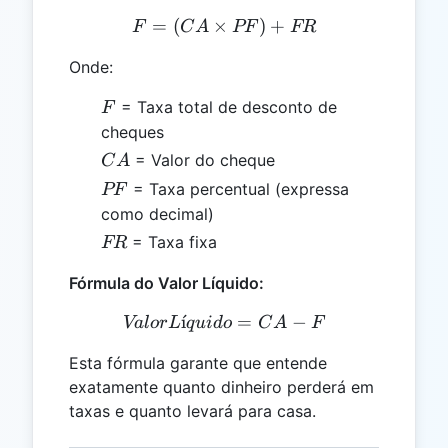
=
(
×
F = (CA \times PF) + FR
)
+
F
C
A
PF
FR
Onde:
F
= Taxa total de desconto de
F
cheques
CA
= Valor do cheque
C
A
PF
= Taxa percentual (expressa
PF
como decimal)
FR
= Taxa fixa
FR
Fórmula do Valor Líquido:
ˊ
ı
Valor Líquido = CA - F
=
−
Va
l
or
L
q
u
i
d
o
C
A
F
Esta fórmula garante que entende
exatamente quanto dinheiro perderá em
taxas e quanto levará para casa.