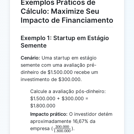
Exemplos Práticos de
Cálculo: Maximize Seu
Impacto de Financiamento
Exemplo 1: Startup em Estágio
Semente
Cenário:
Uma startup em estágio
semente com uma avaliação pré-
dinheiro de $1.500.000 recebe um
investimento de $300.000.
Calcule a avaliação pós-dinheiro:
$1.500.000 + $300.000 =
$1.800.000
Impacto prático:
O investidor detém
aproximadamente 16,67% da
300.000
\frac{300.000}
empresa (
).
1.800.000