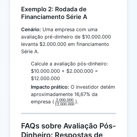
{1.800.000}
Exemplo 2: Rodada de
Financiamento Série A
Cenário:
Uma empresa com uma
avaliação pré-dinheiro de $10.000.000
levanta $2.000.000 em financiamento
Série A.
Calcule a avaliação pós-dinheiro:
$10.000.000 + $2.000.000 =
$12.000.000
Impacto prático:
O investidor detém
aproximadamente 16,67% da
2.000.000
\frac{2.000.000}
empresa (
).
12.000.000
{12.000.000}
FAQs sobre Avaliação Pós-
Dinheiro: Respostas de