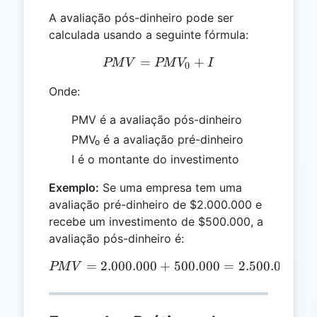
A avaliação pós-dinheiro pode ser
calculada usando a seguinte fórmula:
=
PMV = PMV_0 + I
+
PM
V
PM
V
I
0
Onde:
PMV é a avaliação pós-dinheiro
PMV₀ é a avaliação pré-dinheiro
I é o montante do investimento
Exemplo:
Se uma empresa tem uma
avaliação pré-dinheiro de $2.000.000 e
recebe um investimento de $500.000, a
avaliação pós-dinheiro é:
=
2.000.000
PMV = 2.000.000 + 500.00
+
500.000
=
2.500.000
PM
V