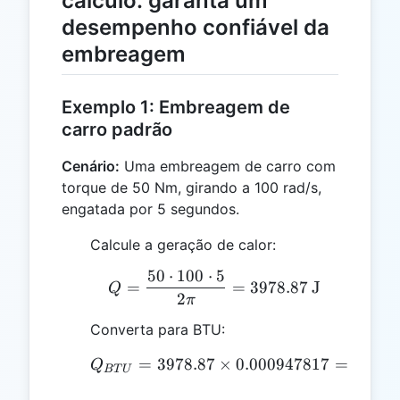
cálculo: garanta um
desempenho confiável da
embreagem
Exemplo 1: Embreagem de
carro padrão
Cenário:
Uma embreagem de carro com
torque de 50 Nm, girando a 100 rad/s,
engatada por 5 segundos.
Calcule a geração de calor:
50
⋅
100
⋅
5
Q = \frac{50 \cdot 100 
=
=
3978.87
J
Q
2
π
Converta para BTU:
=
3978.87
Q_{BTU} = 3978.87 \tim
×
0.000947817
=
3.77
B
Q
BT
U