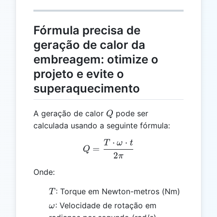
Fórmula precisa de
geração de calor da
embreagem: otimize o
projeto e evite o
superaquecimento
Q
A geração de calor
pode ser
Q
calculada usando a seguinte fórmula:
⋅
⋅
T
ω
t
Q = \frac{T \cdot \omega
=
Q
2
π
Onde:
T
: Torque em Newton-metros (Nm)
T
\omega
: Velocidade de rotação em
ω