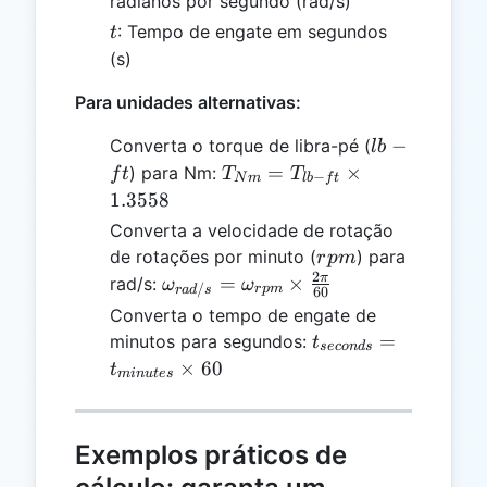
radianos por segundo (rad/s)
t
: Tempo de engate em segundos
t
(s)
Para unidades alternativas:
lb-
−
Converta o torque de libra-pé (
l
b
ft
T_{Nm}
=
×
) para Nm:
f
t
T
T
−
N
m
l
b
f
t
=
1.3558
T_{lb-
Converta a velocidade de rotação
ft}
rpm
de rotações por minuto (
) para
r
p
m
\times
2
\omega_{rad/s}
π
=
×
rad/s:
ω
ω
/
r
p
m
r
a
d
s
60
1.3558
=
Converta o tempo de engate de
\omega_{rpm}
t_{seconds}
=
minutos para segundos:
t
seco
n
d
s
\times \frac{2
=
×
60
t
min
u
t
es
\pi}{60}
t_{minutes}
\times 60
Exemplos práticos de