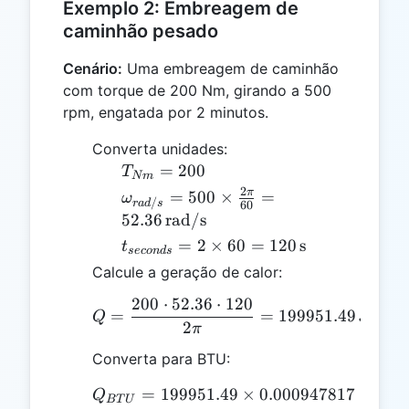
Exemplo 2: Embreagem de
caminhão pesado
Cenário:
Uma embreagem de caminhão
com torque de 200 Nm, girando a 500
rpm, engatada por 2 minutos.
Converta unidades:
T_{Nm}
=
200
T
N
m
= 200
2
\omega_{rad/s}
π
=
500
×
=
ω
/
r
a
d
s
60
= 500 \times
52.36
rad/s
\frac{2 \pi}
t_{seconds}
=
2
×
60
=
120
s
t
seco
n
d
s
{60} = 52.36 \,
= 2 \times
Calcule a geração de calor:
\text{rad/s}
60 = 120 \,
200
⋅
52.36
⋅
120
\text{s}
Q = \frac{200 \cdot 52.
=
=
199951.49
J
Q
2
π
Converta para BTU:
=
199951.49
Q_{BTU} = 199951.49 \t
×
0.000947817
=
189
Q
BT
U