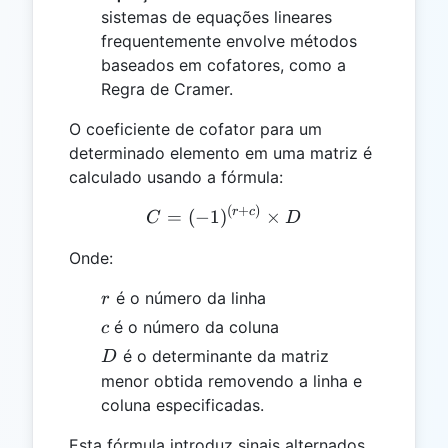
sistemas de equações lineares
frequentemente envolve métodos
baseados em cofatores, como a
Regra de Cramer.
O coeficiente de cofator para um
determinado elemento em uma matriz é
calculado usando a fórmula:
(
+
)
C = (-1)^{(r+c)} \times D
r
c
=
(
−
1
)
×
C
D
Onde:
r
é o número da linha
r
c
é o número da coluna
c
D
é o determinante da matriz
D
menor obtida removendo a linha e
coluna especificadas.
Esta fórmula introduz sinais alternados