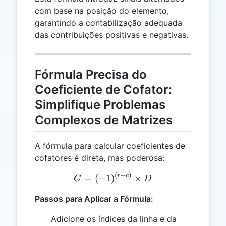
com base na posição do elemento,
garantindo a contabilização adequada
das contribuições positivas e negativas.
Fórmula Precisa do
Coeficiente de Cofator:
Simplifique Problemas
Complexos de Matrizes
A fórmula para calcular coeficientes de
cofatores é direta, mas poderosa:
(
+
)
C = (-1)^{(r+c)} \times D
r
c
=
(
−
1
)
×
C
D
Passos para Aplicar a Fórmula:
Adicione os índices da linha e da