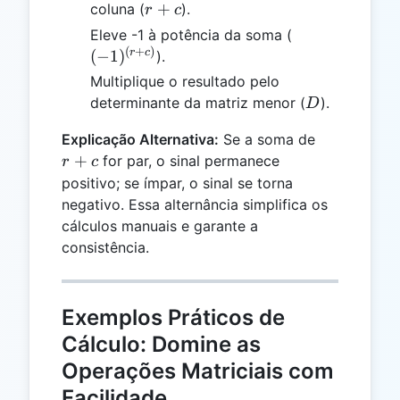
r
+
coluna (
).
r
c
+
(-1)^{(r+c)}
Eleve -1 à potência da soma (
c
(
+
)
r
c
(
−
1
)
).
Multiplique o resultado pelo
D
determinante da matriz menor (
).
D
r
Explicação Alternativa:
Se a soma de
+
+
for par, o sinal permanece
r
c
c
positivo; se ímpar, o sinal se torna
negativo. Essa alternância simplifica os
cálculos manuais e garante a
consistência.
Exemplos Práticos de
Cálculo: Domine as
Operações Matriciais com
Facilidade