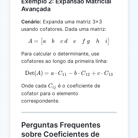
Exemplo 2: Expansão Matricial
Avançada
Cenário:
Expanda uma matriz 3x3
usando cofatores. Dada uma matriz:
=
A = \begin{bmatrix} a & b
[
]
a
b
c
d
e
f
g
h
i
A
Para calcular o determinante, use
cofatores ao longo da primeira linha:
Det
(
)
=
⋅
−
\text{Det}(A) = a \cdot 
⋅
+
⋅
A
a
C
b
C
c
C
11
12
13
C_{ij}
Onde cada
é o coeficiente de
C
ij
cofator para o elemento
correspondente.
Perguntas Frequentes
sobre Coeficientes de