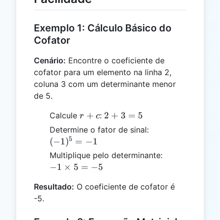
Exemplo 1: Cálculo Básico do
Cofator
Cenário:
Encontre o coeficiente de
cofator para um elemento na linha 2,
coluna 3 com um determinante menor
de 5.
r
2
+
2
+
3
=
5
Calcule
:
r
c
+
+
(-1)^5
Determine o fator de sinal:
c
3
5
= -1
(
−
1
)
=
−
1
=
-1
Multiplique pelo determinante:
5
\times
−
1
×
5
=
−
5
5 = -5
Resultado:
O coeficiente de cofator é
-5.