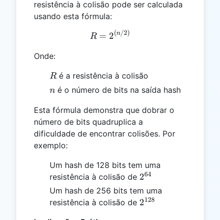
resistência à colisão pode ser calculada
usando esta fórmula:
(
/2
)
R = 2^{(n / 2)}
n
=
2
R
Onde:
R
é a resistência à colisão
R
n
é o número de bits na saída hash
n
Esta fórmula demonstra que dobrar o
número de bits quadruplica a
dificuldade de encontrar colisões. Por
exemplo:
Um hash de 128 bits tem uma
64
2^{64}
2
resistência à colisão de
Um hash de 256 bits tem uma
128
2^{128}
2
resistência à colisão de