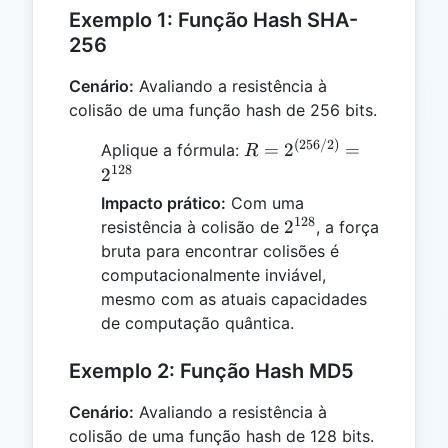
Exemplo 1: Função Hash SHA-
256
Cenário:
Avaliando a resistência à
colisão de uma função hash de 256 bits.
(
256/2
)
R =
=
2
=
Aplique a fórmula:
R
2^{(256
128
2
/ 2)} =
Impacto prático:
Com uma
2^{128}
128
2^{128}
2
resistência à colisão de
, a força
bruta para encontrar colisões é
computacionalmente inviável,
mesmo com as atuais capacidades
de computação quântica.
Exemplo 2: Função Hash MD5
Cenário:
Avaliando a resistência à
colisão de uma função hash de 128 bits.