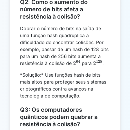
Q2: Como o aumento do
número de bits afeta a
resistência à colisão?
Dobrar o número de bits na saída de
uma função hash quadruplica a
dificuldade de encontrar colisões. Por
exemplo, passar de um hash de 128 bits
para um hash de 256 bits aumenta a
64
128
2^{64}
2^{128}
2
2
resistência à colisão de
para
.
*Solução:* Use funções hash de bits
mais altos para proteger seus sistemas
criptográficos contra avanços na
tecnologia de computação.
Q3: Os computadores
quânticos podem quebrar a
resistência à colisão?