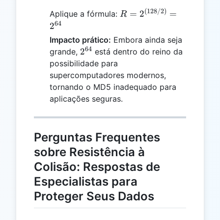
(
128/2
)
R =
=
2
=
Aplique a fórmula:
R
2^{(128
64
2
/ 2)} =
Impacto prático:
Embora ainda seja
2^{64}
64
2^{64}
2
grande,
está dentro do reino da
possibilidade para
supercomputadores modernos,
tornando o MD5 inadequado para
aplicações seguras.
Perguntas Frequentes
sobre Resistência à
Colisão: Respostas de
Especialistas para
Proteger Seus Dados