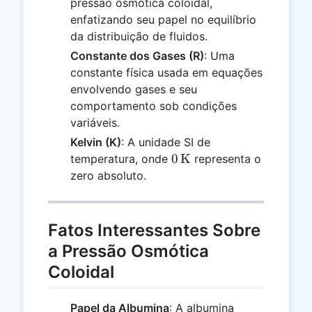
pressão osmótica coloidal,
enfatizando seu papel no equilíbrio
da distribuição de fluidos.
Constante dos Gases (R)
: Uma
constante física usada em equações
envolvendo gases e seu
comportamento sob condições
variáveis.
Kelvin (K)
: A unidade SI de
0 \,
0
K
temperatura, onde
representa o
\text{K}
zero absoluto.
Fatos Interessantes Sobre
a Pressão Osmótica
Coloidal
Papel da Albumina
: A albumina