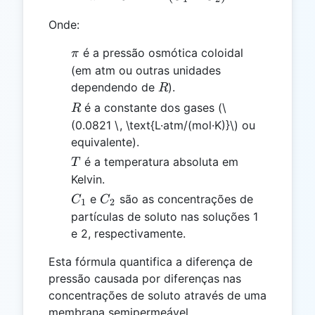
Onde:
\pi
é a pressão osmótica coloidal
π
(em atm ou outras unidades
R
dependendo de
).
R
R
é a constante dos gases (
\
R
(0.0821 \, \text{L·atm/(mol·K)}\)
ou
equivalente).
T
é a temperatura absoluta em
T
Kelvin.
C₁
C₂
e
são as concentrações de
C
C
1
2
partículas de soluto nas soluções 1
e 2, respectivamente.
Esta fórmula quantifica a diferença de
pressão causada por diferenças nas
concentrações de soluto através de uma
membrana semipermeável.