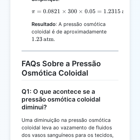
=
0.0821
×
300
\pi = 0.0821 \times 300 
×
0.05
=
1.2315
atm
π
Resultado
: A pressão osmótica
1.23 \,
coloidal é de aproximadamente
\text{atm}
1.23
atm
.
FAQs Sobre a Pressão
Osmótica Coloidal
Q1: O que acontece se a
pressão osmótica coloidal
diminui?
Uma diminuição na pressão osmótica
coloidal leva ao vazamento de fluidos
dos vasos sanguíneos para os tecidos,