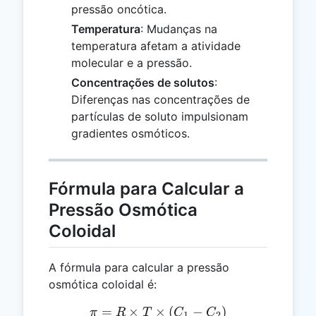
pressão oncótica.
Temperatura
: Mudanças na
temperatura afetam a atividade
molecular e a pressão.
Concentrações de solutos
:
Diferenças nas concentrações de
partículas de soluto impulsionam
gradientes osmóticos.
Fórmula para Calcular a
Pressão Osmótica
Coloidal
A fórmula para calcular a pressão
osmótica coloidal é:
=
×
×
\pi = R \times T \times (C
(
−
)
π
R
T
C
C
1
2