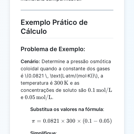
Exemplo Prático de
Cálculo
Problema de Exemplo:
Cenário:
Determine a pressão osmótica
coloidal quando a constante dos gases
é
\(0.0821 \, \text{L·atm/(mol·K)}\)
, a
300 \,
300
K
temperatura é
e as
\text{K}
0.1 \,
0.1
mol/L
concentrações de soluto são
\text{mol/L}
0.05 \,
0.05
mol/L
e
.
\text{mol/L}
Substitua os valores na fórmula
:
=
0.0821
×
300
\pi = 0.0821 \times 300 \
×
(
0.1
−
0.05
)
π
Simplifique
: