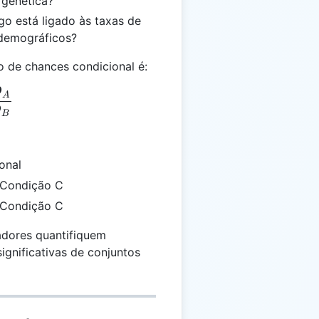
genética?
go está ligado às taxas de
 demográficos?
o de chances condicional é:
O
_C = \frac{O_A}{O_B}
A
O
B
onal
 Condição C
 Condição C
adores quantifiquem
ignificativas de conjuntos