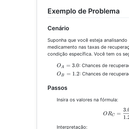
Exemplo de Problema
Cenário
Suponha que você esteja analisando 
medicamento nas taxas de recupera
condição específica. Você tem os se
O_A
=
3.0
: Chances de recuper
O
A
=
O_B
=
1.2
: Chances de recuper
O
B
3.0
=
1.2
Passos
Insira os valores na fórmula:
3.
O
=
O
R
C
1.
Interpretação: