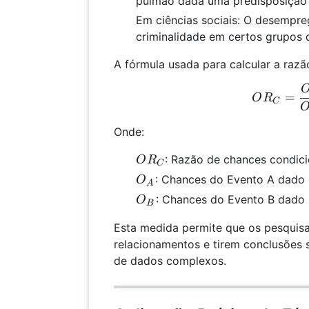
pulmão dada uma predisposição 
Em ciências sociais: O desempre
criminalidade em certos grupos
A fórmula usada para calcular a razã
OR
=
O
R
C
Onde:
OR_C
: Razão de chances condici
O
R
C
O_A
: Chances do Evento A dado
O
A
O_B
: Chances do Evento B dado
O
B
Esta medida permite que os pesquis
relacionamentos e tirem conclusões s
de dados complexos.