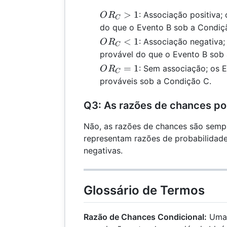
OR_C
>
1
: Associação positiva;
O
R
C
> 1
do que o Evento B sob a Condiç
OR_C
<
1
: Associação negativa
O
R
C
< 1
provável do que o Evento B sob
OR_C
=
1
: Sem associação; os 
O
R
C
= 1
prováveis sob a Condição C.
Q3: As razões de chances p
Não, as razões de chances são semp
representam razões de probabilidad
negativas.
Glossário de Termos
Razão de Chances Condicional:
Uma 