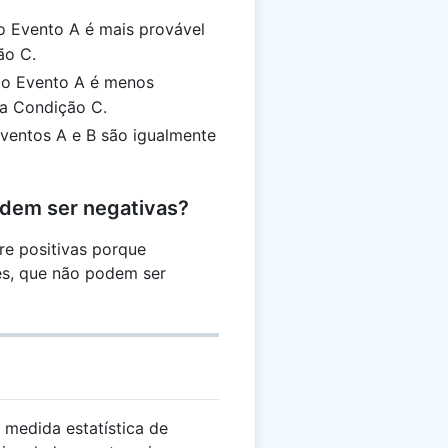
 o Evento A é mais provável
ão C.
; o Evento A é menos
 a Condição C.
Eventos A e B são igualmente
odem ser negativas?
re positivas porque
es, que não podem ser
medida estatística de