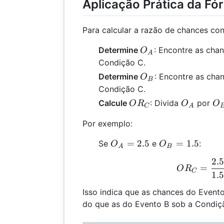
Aplicação Prática da Fó
Para calcular a razão de chances con
O_A
Determine
: Encontre as cha
O
A
Condição C.
O_B
Determine
: Encontre as cha
O
B
Condição C.
OR_C
O_A
O
Calcule
: Divida
por
O
R
O
O
C
A
Por exemplo:
O_A
O_B
=
2.5
=
1.5
Se
e
:
O
O
A
B
=
=
2.5
O
2.5
1.5
=
O
R
C
1.5
Isso indica que as chances do Event
do que as do Evento B sob a Condiç