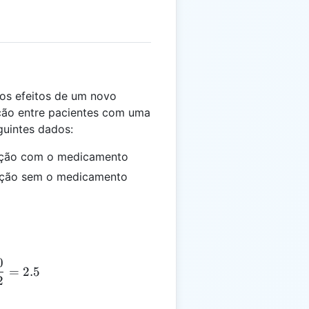
os efeitos de um novo
ção entre pacientes com uma
guintes dados:
ação com o medicamento
ação sem o medicamento
0
R_C = \frac{3.0}{1.2} = 2.5
=
2.5
2