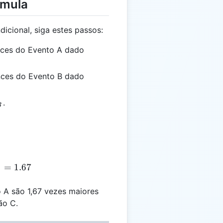
rmula
dicional, siga estes passos:
nces do Evento A dado
nces do Evento B dado
_B
.
B
R_C = \frac{2.5}{1.5} = 1.67
=
1.67
o A são 1,67 vezes maiores
ão C.