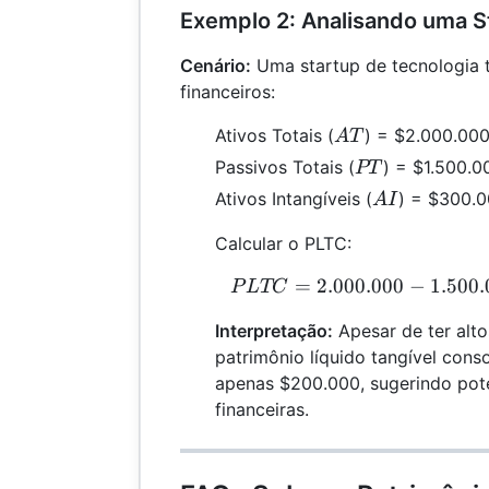
Exemplo 2: Analisando uma S
Cenário:
Uma startup de tecnologia 
financeiros:
AT
Ativos Totais (
) = $2.000.00
A
T
PT
Passivos Totais (
) = $1.500.0
PT
AI
Ativos Intangíveis (
) = $300.
A
I
Calcular o PLTC:
=
2.000.000
−
1.500.
P
P
L
TC
Interpretação:
Apesar de ter altos
patrimônio líquido tangível con
apenas $200.000, sugerindo pote
financeiras.