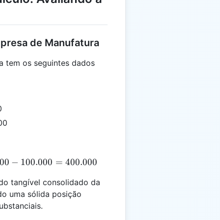
mpresa de Manufatura
 tem os seguintes dados
0
00
00
LTC = 1.000.000 - 500.000 - 100.000 = 400.000
−
100.000
=
400.000
do tangível consolidado da
do uma sólida posição
ubstanciais.