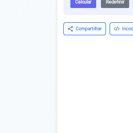
Calcular
Redefinir
Compartilhar
Incor