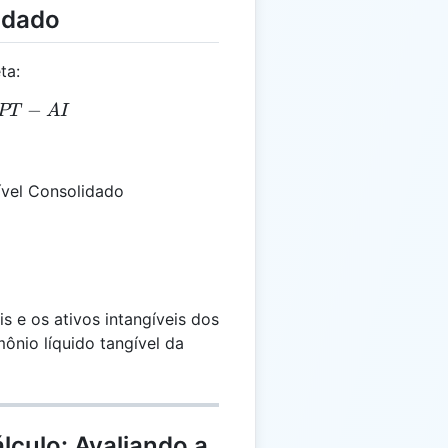
idado
ta:
C = AT - PT - AI
−
PT
A
I
ível Consolidado
is e os ativos intangíveis dos
mônio líquido tangível da
lculo: Avaliando a