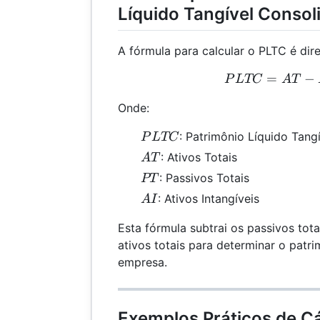
Líquido Tangível Consol
A fórmula para calcular o PLTC é dire
=
PLT
−
P
L
TC
A
T
Onde:
PLTC
: Patrimônio Líquido Tang
P
L
TC
AT
: Ativos Totais
A
T
PT
: Passivos Totais
PT
AI
: Ativos Intangíveis
A
I
Esta fórmula subtrai os passivos tota
ativos totais para determinar o patri
empresa.
Exemplos Práticos de Cá