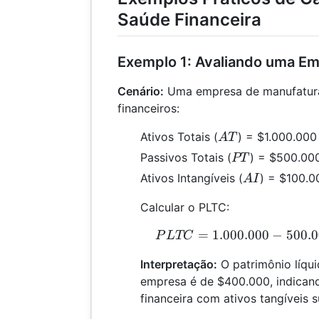
Saúde Financeira
Exemplo 1: Avaliando uma E
Cenário:
Uma empresa de manufatura
financeiros:
AT
Ativos Totais (
) = $1.000.000
A
T
PT
Passivos Totais (
) = $500.00
PT
AI
Ativos Intangíveis (
) = $100.0
A
I
Calcular o PLTC:
=
1.000.000
−
500.0
P
P
L
TC
Interpretação:
O patrimônio líqui
empresa é de $400.000, indican
financeira com ativos tangíveis s