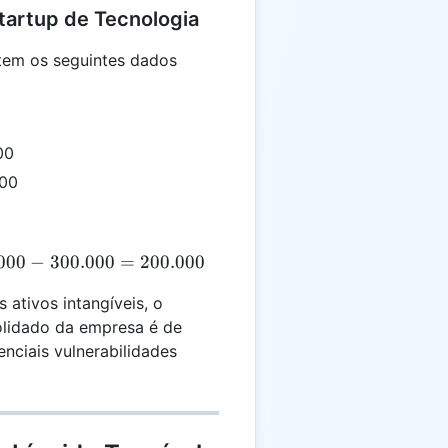
tartup de Tecnologia
tem os seguintes dados
0
00
000
000
LTC = 2.000.000 - 1.500.000 - 300.000 = 200.000
−
300.000
=
200.000
 ativos intangíveis, o
solidado da empresa é de
nciais vulnerabilidades