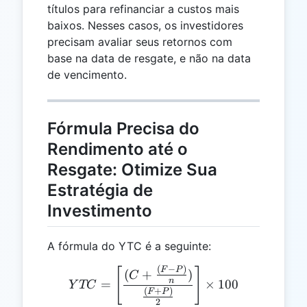
títulos para refinanciar a custos mais
baixos. Nesses casos, os investidores
precisam avaliar seus retornos com
base na data de resgate, e não na data
de vencimento.
Fórmula Precisa do
Rendimento até o
Resgate: Otimize Sua
Estratégia de
Investimento
A fórmula do YTC é a seguinte:
(
−
)
[
YTC = \left[\frac{(C + \f
]
F
P
(
+
)
C
n
=
×
100
Y
TC
(
+
)
F
P
2