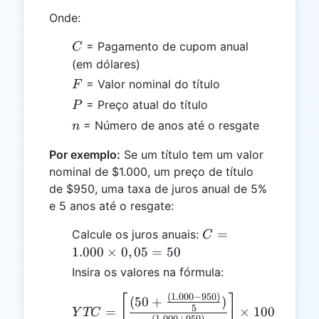
Onde:
C
= Pagamento de cupom anual
C
(em dólares)
F
= Valor nominal do título
F
P
= Preço atual do título
P
n
= Número de anos até o resgate
n
Por exemplo:
Se um título tem um valor
nominal de $1.000, um preço de título
de $950, uma taxa de juros anual de 5%
e 5 anos até o resgate:
C =
=
Calcule os juros anuais:
C
1.000
1.000
×
0
,
05
=
50
\times
Insira os valores na fórmula:
0,05
(
1.000
−
950
)
= 50
[
YTC = \left[\frac{(50 + 
]
(
50
+
)
5
=
×
100
Y
TC