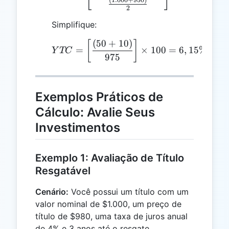
(
1.000
+
950
)
2
Simplifique:
(
50
+
10
)
YTC = \left[\frac{(50 +
[
]
=
×
100
=
6
,
15%
Y
TC
975
Exemplos Práticos de
Cálculo: Avalie Seus
Investimentos
Exemplo 1: Avaliação de Título
Resgatável
Cenário:
Você possui um título com um
valor nominal de $1.000, um preço de
título de $980, uma taxa de juros anual
de 4% e 3 anos até o resgate.