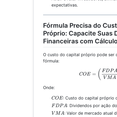
expectativas.
Fórmula Precisa do Cust
Próprio: Capacite Suas 
Financeiras com Cálculo
O custo do capital próprio pode ser 
fórmula:
COE
(
F
D
P
=
COE
V
M
A
Onde:
COE
: Custo do capital própri
COE
FDPA
: Dividendos por ação d
F
D
P
A
VMA
: Valor de mercado atual 
V
M
A