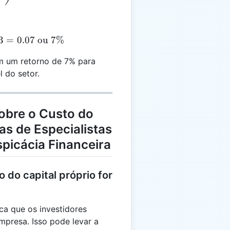
3
OE = 0.04 + 0.03 = 0.07 \text{ ou } 7\%
=
0.07
ou
7%
m um retorno de 7% para
l do setor.
obre o Custo do
as de Especialistas
spicácia Financeira
 do capital próprio for
ica que os investidores
mpresa. Isso pode levar a