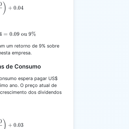
0
OE = \left(\frac{2.50}{50}\right) + 0.04
)
+
0.04
4
OE = 0.05 + 0.04 = 0.09 \text{ ou } 9\%
=
0.09
ou
9%
am um retorno de 9% sobre
nesta empresa.
ens de Consumo
consumo espera pagar US$
imo ano. O preço atual de
 crescimento dos dividendos
0
OE = \left(\frac{1.20}{30}\right) + 0.03
)
+
0.03