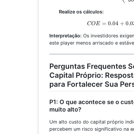
Realize os cálculos:
=
0.04
+
0.0
C
COE
Interpretação:
Os investidores exige
este player menos arriscado e estáve
Perguntas Frequentes S
Capital Próprio: Respost
para Fortalecer Sua Per
P1: O que acontece se o custo
muito alto?
Um alto custo do capital próprio ind
percebem um risco significativo na e