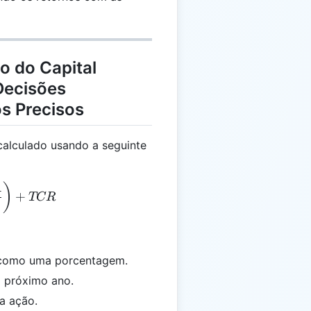
o do Capital
Decisões
s Precisos
calculado usando a seguinte
 = \left(\frac{FDPA}{VMA}\right) + TCR
)
A
+
TCR
o como uma porcentagem.
o próximo ano.
da ação.