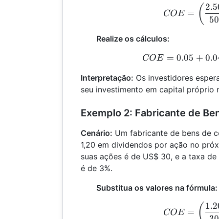
2.5
C
(
=
COE
50
Realize os cálculos:
=
0.05
+
0.0
C
COE
Interpretação:
Os investidores esper
seu investimento em capital próprio 
Exemplo 2: Fabricante de B
Cenário:
Um fabricante de bens de 
1,20 em dividendos por ação no próx
suas ações é de US$ 30, e a taxa de
é de 3%.
Substitua os valores na fórmula:
1.2
C
(
=
COE
30