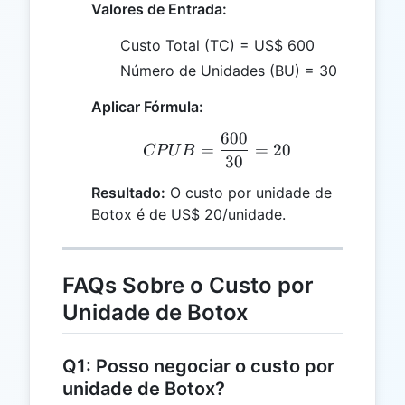
Valores de Entrada:
Custo Total (TC) = US$ 600
Número de Unidades (BU) = 30
Aplicar Fórmula:
600
CPUB = \frac{600}{30}
=
=
20
CP
U
B
30
Resultado:
O custo por unidade de
Botox é de US$ 20/unidade.
FAQs Sobre o Custo por
Unidade de Botox
Q1: Posso negociar o custo por
unidade de Botox?