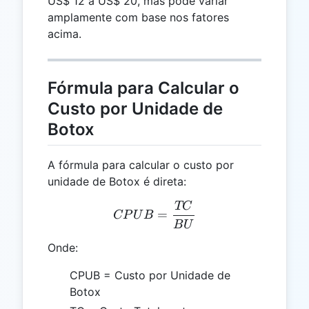
US$ 12 a US$ 20, mas pode variar
amplamente com base nos fatores
acima.
Fórmula para Calcular o
Custo por Unidade de
Botox
A fórmula para calcular o custo por
unidade de Botox é direta:
TC
CPUB = \frac{TC}{BU}
=
CP
U
B
B
U
Onde:
CPUB = Custo por Unidade de
Botox