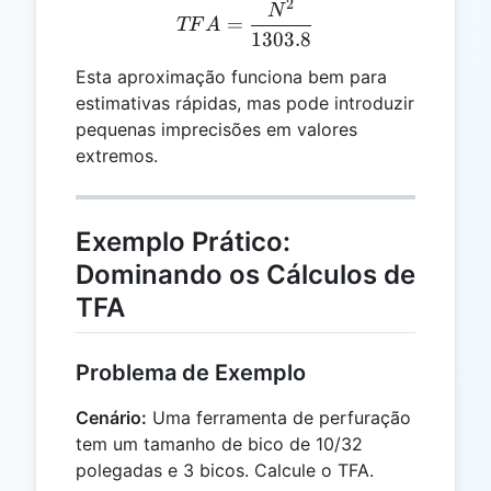
2
TFA = \frac{N^2}{1303.
N
=
TF
A
1303.8
Esta aproximação funciona bem para
estimativas rápidas, mas pode introduzir
pequenas imprecisões em valores
extremos.
Exemplo Prático:
Dominando os Cálculos de
TFA
Problema de Exemplo
Cenário:
Uma ferramenta de perfuração
tem um tamanho de bico de 10/32
polegadas e 3 bicos. Calcule o TFA.