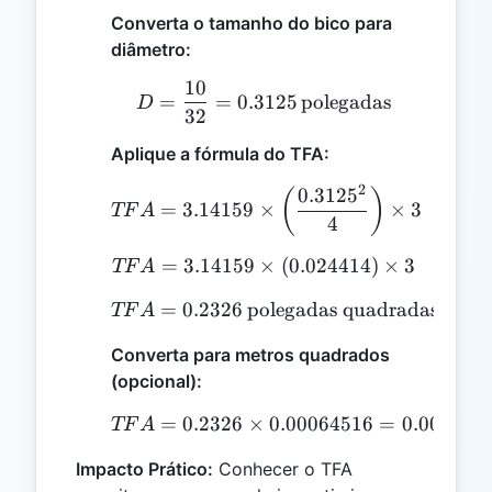
Converta o tamanho do bico para
diâmetro:
10
D = \frac{10}{32} = 0.3
=
=
0.3125
polegadas
D
32
Aplique a fórmula do TFA:
2
0.312
5
TFA = 3.14159 \times \l
(
)
=
3.14159
×
×
3
TF
A
4
=
3.14159
×
TFA = 3.14159 \times (0
(
0.024414
)
×
3
TF
A
=
0.2326
polegadas quadradas
TFA = 0.2326 \, \text{
TF
A
Converta para metros quadrados
(opcional):
=
0.2326
×
TFA = 0.2326 \times 0.0
0.00064516
=
0.000149
TF
A
Impacto Prático:
Conhecer o TFA