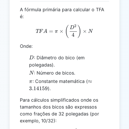
A fórmula primária para calcular o TFA
é:
2
TFA = \pi \times \left(\f
(
)
D
=
×
×
TF
A
π
N
4
Onde:
D
: Diâmetro do bico (em
D
polegadas).
N
: Número de bicos.
N
\pi
\approx
≈
: Constante matemática (
π
3.14159
3.14159
).
Para cálculos simplificados onde os
tamanhos dos bicos são expressos
como frações de 32 polegadas (por
exemplo, 10/32):