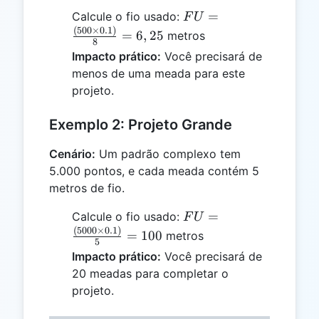
FU =
=
Calcule o fio usado:
F
U
\frac{(500
(
500
×
0.1
)
=
6
,
25
metros
8
\times
Impacto prático:
Você precisará de
0.1)}{8}
menos de uma meada para este
= 6,25
projeto.
Exemplo 2: Projeto Grande
Cenário:
Um padrão complexo tem
5.000 pontos, e cada meada contém 5
metros de fio.
FU =
=
Calcule o fio usado:
F
U
\frac{(5000
(
5000
×
0.1
)
=
100
metros
5
\times
Impacto prático:
Você precisará de
0.1)}{5} =
20 meadas para completar o
100
projeto.