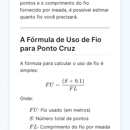
pontos e o comprimento do fio
fornecido por meada, é possível estimar
quanto fio você precisará.
A Fórmula de Uso de Fio
para Ponto Cruz
A fórmula para calcular o uso de fio é
simples:
(
×
0.1
)
FU = \frac{(S \times 0.1
S
=
F
U
F
L
Onde:
FU
: Fio usado (em metros)
F
U
S
: Número total de pontos
S
FL
: Comprimento do fio por meada
F
L