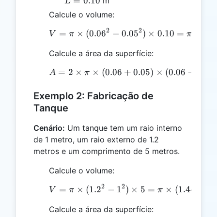
L =
=
0.10
m
L
0.10
Calcule o volume:
2
2
=
×
(
0.0
6
−
V = \pi \times (0.06^2 -
0.0
5
)
×
0.10
=
×
(
0.
V
π
π
Calcule a área da superfície:
=
2
×
×
(
0.06
A = 2 \times \pi \times 
+
0.05
)
×
(
0.06
−
0.05
A
π
Exemplo 2: Fabricação de
Tanque
Cenário:
Um tanque tem um raio interno
de 1 metro, um raio externo de 1.2
metros e um comprimento de 5 metros.
Calcule o volume:
2
2
=
×
(
1.
2
−
V = \pi \times (1.2^2 - 1
1
)
×
5
=
×
(
1.44
−
1
)
V
π
π
Calcule a área da superfície: