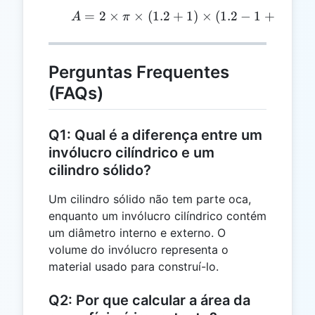
=
2
×
×
(
1.2
A = 2 \times \pi \times (
+
1
)
×
(
1.2
−
1
+
5
)
=
2
A
π
Perguntas Frequentes
(FAQs)
Q1: Qual é a diferença entre um
invólucro cilíndrico e um
cilindro sólido?
Um cilindro sólido não tem parte oca,
enquanto um invólucro cilíndrico contém
um diâmetro interno e externo. O
volume do invólucro representa o
material usado para construí-lo.
Q2: Por que calcular a área da