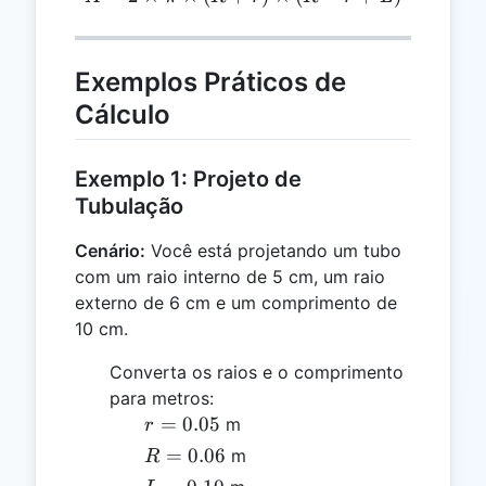
Exemplos Práticos de
Cálculo
Exemplo 1: Projeto de
Tubulação
Cenário:
Você está projetando um tubo
com um raio interno de 5 cm, um raio
externo de 6 cm e um comprimento de
10 cm.
Converta os raios e o comprimento
para metros:
r =
=
0.05
m
r
0.05
R =
=
0.06
m
R
0.06