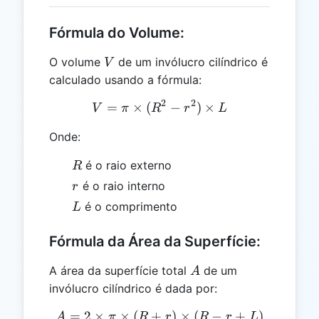
Fórmula do Volume:
V
O volume
de um invólucro cilíndrico é
V
calculado usando a fórmula:
2
2
=
×
(
V = \pi \times (R^2 - r^2)
−
)
×
V
π
R
r
L
Onde:
R
é o raio externo
R
r
é o raio interno
r
L
é o comprimento
L
Fórmula da Área da Superfície:
A
A área da superfície total
de um
A
invólucro cilíndrico é dada por:
=
2
×
×
(
+
A = 2 \times \pi \times (R 
)
×
(
−
+
)
A
π
R
r
R
r
L