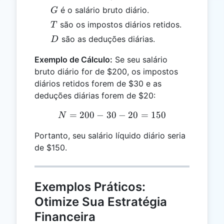
G
é o salário bruto diário.
G
T
são os impostos diários retidos.
T
D
são as deduções diárias.
D
Exemplo de Cálculo:
Se seu salário
bruto diário for de $200, os impostos
diários retidos forem de $30 e as
deduções diárias forem de $20:
=
200
−
30
N = 200 - 30 - 20 = 150
−
20
=
150
N
Portanto, seu salário líquido diário seria
de $150.
Exemplos Práticos:
Otimize Sua Estratégia
Financeira