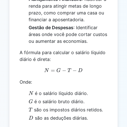
renda para atingir metas de longo
prazo, como comprar uma casa ou
financiar a aposentadoria.
Gestão de Despesas
: Identificar
áreas onde você pode cortar custos
ou aumentar as economias.
A fórmula para calcular o salário líquido
diário é direta:
=
−
N = G - T - D
−
N
G
T
D
Onde:
N
é o salário líquido diário.
N
G
é o salário bruto diário.
G
T
são os impostos diários retidos.
T
D
são as deduções diárias.
D