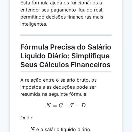
Esta fórmula ajuda os funcionários a
entender seu pagamento líquido real,
permitindo decisões financeiras mais
inteligentes.
Fórmula Precisa do Salário
Líquido Diário: Simplifique
Seus Cálculos Financeiros
A relação entre o salário bruto, os
impostos e as deduções pode ser
resumida na seguinte fórmula:
=
−
N = G - T - D
−
N
G
T
D
Onde:
N
é o salário líquido diário.
N