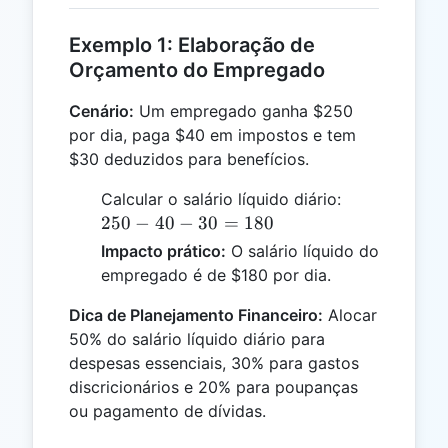
Exemplo 1: Elaboração de
Orçamento do Empregado
Cenário:
Um empregado ganha $250
por dia, paga $40 em impostos e tem
$30 deduzidos para benefícios.
250
Calcular o salário líquido diário:
-
250
−
40
−
30
=
180
40
Impacto prático:
O salário líquido do
-
empregado é de $180 por dia.
30
=
Dica de Planejamento Financeiro:
Alocar
180
50% do salário líquido diário para
despesas essenciais, 30% para gastos
discricionários e 20% para poupanças
ou pagamento de dívidas.