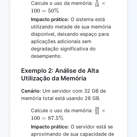
8
\frac{8}
×
Calcule o uso da memória:
16
{16}
100
=
50%
\times
Impacto prático:
O sistema está
100 =
utilizando metade de sua memória
50\%
disponível, deixando espaço para
aplicações adicionais sem
degradação significativa do
desempenho.
Exemplo 2: Análise de Alta
Utilização da Memória
Cenário:
Um servidor com 32 GB de
memória total está usando 28 GB.
28
\frac{28}
×
Calcule o uso da memória:
32
{32}
100
=
87.5%
\times
Impacto prático:
O servidor está se
100 =
aproximando de sua capacidade de