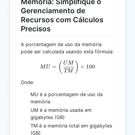
Memória: Simplifique o
Gerenciamento de
Recursos com Cálculos
Precisos
A porcentagem de uso da memória
pode ser calculada usando esta fórmula:
MU = \left(\frac{UM}{TM}
(
)
U
M
=
×
100
M
U
TM
Onde:
MU é a porcentagem de uso da
memória
UM é a memória usada em
gigabytes (GB)
TM é a memória total em gigabytes
(GB)