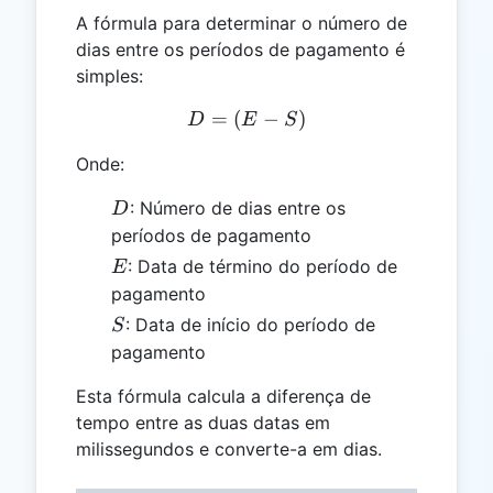
A fórmula para determinar o número de
dias entre os períodos de pagamento é
simples:
=
(
D = (E - S)
−
)
D
E
S
Onde:
D
: Número de dias entre os
D
períodos de pagamento
E
: Data de término do período de
E
pagamento
S
: Data de início do período de
S
pagamento
Esta fórmula calcula a diferença de
tempo entre as duas datas em
milissegundos e converte-a em dias.