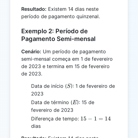
1
Resultado:
Existem 14 dias neste
=
período de pagamento quinzenal.
14
Exemplo 2: Período de
Pagamento Semi-mensal
Cenário:
Um período de pagamento
semi-mensal começa em 1 de fevereiro
de 2023 e termina em 15 de fevereiro
de 2023.
S
Data de início (
): 1 de fevereiro de
S
2023
E
Data de término (
): 15 de
E
fevereiro de 2023
15
15
−
1
=
14
Diferença de tempo:
-
dias
1