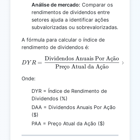
Análise de mercado:
Comparar os
rendimentos de dividendos entre
setores ajuda a identificar ações
subvalorizadas ou sobrevalorizadas.
A fórmula para calcular o índice de
rendimento de dividendos é:
Dividendos Anuais Por A
¸
c
a
˜
o
DYR = \frac{\text{Divide
=
×
100
D
Y
R
Pre
¸
c
o Atual da A
¸
c
a
˜
o
Onde:
DYR = Índice de Rendimento de
Dividendos (%)
DAA = Dividendos Anuais Por Ação
($)
PAA = Preço Atual da Ação ($)