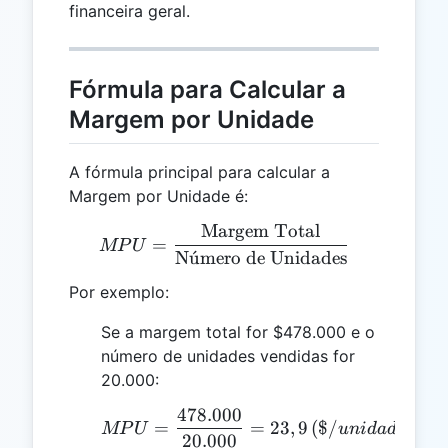
financeira geral.
Fórmula para Calcular a
Margem por Unidade
A fórmula principal para calcular a
Margem por Unidade é:
Margem Total
MPU = \frac{\text{Marge
=
MP
U
N
u
ˊ
mero de Unidades
Por exemplo:
Se a margem total for $478.000 e o
número de unidades vendidas for
20.000:
478.000
MPU = \frac{478.000}{2
=
=
23
,
9
(
$/
)
MP
U
u
ni
d
a
d
e
20.000