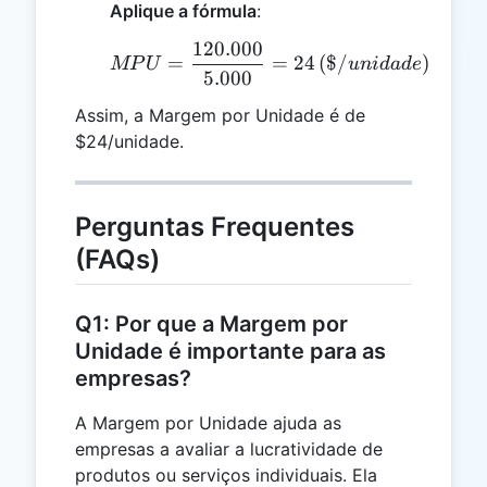
Aplique a fórmula
:
120.000
MPU = \frac{120.000}{5
=
=
24
(
$/
)
MP
U
u
ni
d
a
d
e
5.000
Assim, a Margem por Unidade é de
$24/unidade.
Perguntas Frequentes
(FAQs)
Q1: Por que a Margem por
Unidade é importante para as
empresas?
A Margem por Unidade ajuda as
empresas a avaliar a lucratividade de
produtos ou serviços individuais. Ela