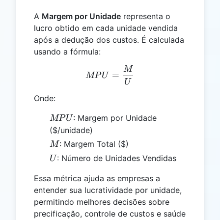
A
Margem por Unidade
representa o
lucro obtido em cada unidade vendida
após a dedução dos custos. É calculada
usando a fórmula:
M
MPU = \frac{M}{U}
=
MP
U
U
Onde:
MPU
: Margem por Unidade
MP
U
($/unidade)
M
: Margem Total ($)
M
U
: Número de Unidades Vendidas
U
Essa métrica ajuda as empresas a
entender sua lucratividade por unidade,
permitindo melhores decisões sobre
precificação, controle de custos e saúde