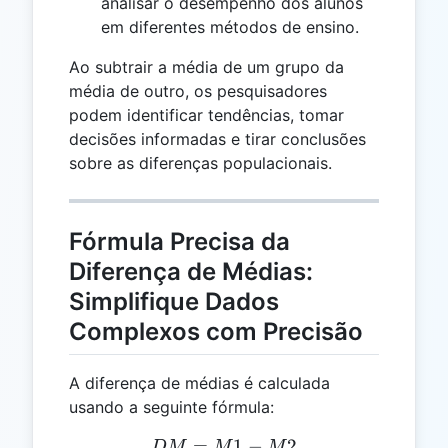
analisar o desempenho dos alunos
em diferentes métodos de ensino.
Ao subtrair a média de um grupo da
média de outro, os pesquisadores
podem identificar tendências, tomar
decisões informadas e tirar conclusões
sobre as diferenças populacionais.
Fórmula Precisa da
Diferença de Médias:
Simplifique Dados
Complexos com Precisão
A diferença de médias é calculada
usando a seguinte fórmula:
=
DM = M1 - M2
1
−
2
D
M
M
M