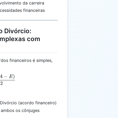
volvimento da carreira
cessidades financeiras
o Divórcio:
omplexas com
dos financeiros é simples,
−
)
 = \frac{(I + A - E)}{2}
A
E
2
Divórcio (acordo financeiro)
 ambos os cônjuges