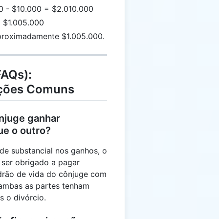
0 - $10.000 = $2.010.000
= $1.005.000
proximadamente $1.005.000.
FAQs):
ações Comuns
njuge ganhar
ue o outro?
de substancial nos ganhos, o
ser obrigado a pagar
drão de vida do cônjuge com
 ambas as partes tenham
 o divórcio.