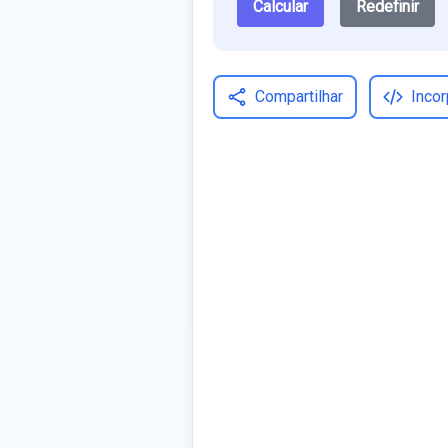
Calcular
Redefinir
Compartilhar
Incor