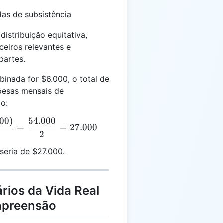
s de subsistência
istribuição equitativa,
ceiros relevantes e
partes.
inada for $6.000, o total de
pesas mensais de
ão:
000
)
54.000
 = \frac{(6.000 + 50.000 - 2.000)}{2} = \frac{54.0
=
=
27.000
2
seria de $27.000.
rios da Vida Real
mpreensão