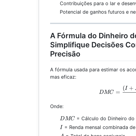
Contribuições para o lar e desen
Potencial de ganhos futuros e ne
A Fórmula do Dinheiro d
Simplifique Decisões C
Precisão
A fórmula usada para estimar os acor
mas eficaz:
(
+
DMC
I
=
D
MC
Onde:
DMC
= Cálculo do Dinheiro do 
D
MC
I
= Renda mensal combinada de
I
A