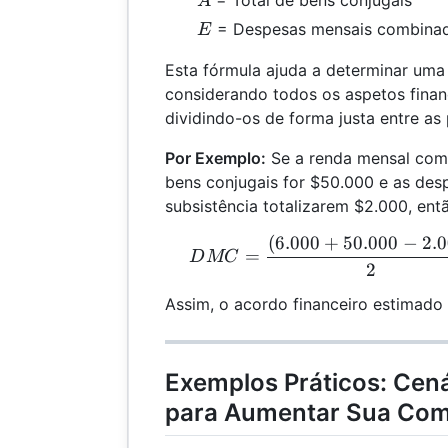
= Total de bens conjugais
A
E
= Despesas mensais combinada
E
Esta fórmula ajuda a determinar uma d
considerando todos os aspetos finan
dividindo-os de forma justa entre as 
Por Exemplo:
Se a renda mensal comb
bens conjugais for $50.000 e as des
subsistência totalizarem $2.000, ent
(
6.000
+
50.000
−
2.
DMC
=
D
MC
2
Assim, o acordo financeiro estimado 
Exemplos Práticos: Cená
para Aumentar Sua Co