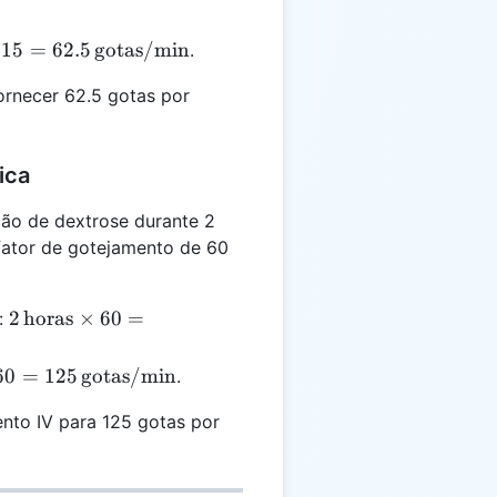
\text{horas}
\times 60 =
15
=
62.5
gotas/min
.
240 \,
\text{minutos}
ornecer 62.5 gotas por
 15
min}
ica
ção de dextrose durante 2
ator de gotejamento de 60
2 \,
2
horas
×
60
=
:
\text{horas}
\times 60 =
250}
60
=
125
gotas/min
.
120 \,
 60
\text{minutos}
nto IV para 125 gotas por
min}