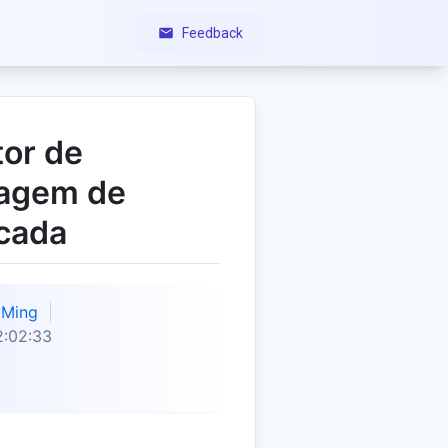
Feedback
tor de
sagem de
icada
Ming
2:02:33