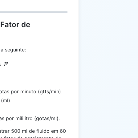
 Fator de
a seguinte:
= \frac{V}{T} \times F
×
F
tas por minuto (gtts/min).
 (ml).
 por mililitro (gotas/ml).
strar 500 ml de fluido em 60