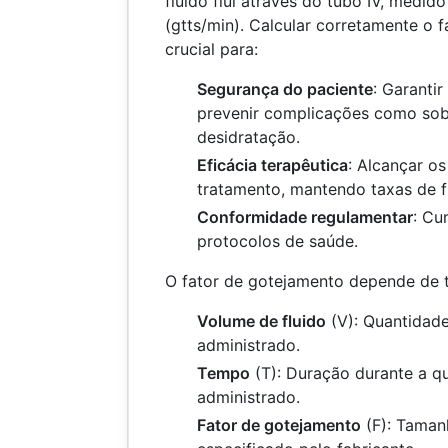
fluido flui através do tubo IV, medi
(gtts/min). Calcular corretamente o 
crucial para:
Segurança do paciente
: Garanti
prevenir complicações como sob
desidratação.
Eficácia terapêutica
: Alcançar o
tratamento, mantendo taxas de f
Conformidade regulamentar
: Cu
protocolos de saúde.
O fator de gotejamento depende de t
Volume de fluido
(V): Quantidade 
administrado.
Tempo
(T): Duração durante a qu
administrado.
Fator de gotejamento
(F): Taman