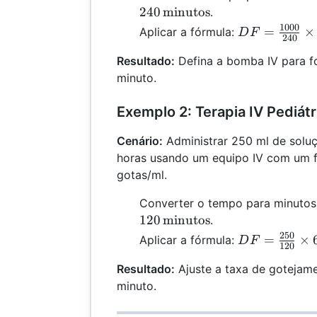
240
minutos
.
1000
DF =
=
×
Aplicar a fórmula:
D
F
240
\frac{1000}
Resultado:
Defina a bomba IV para f
{240} \times
minuto.
= 62.5 \,
\text{gotas/
Exemplo 2: Terapia IV Pediátr
Cenário:
Administrar 250 ml de solu
horas usando um equipo IV com um f
gotas/ml.
Converter o tempo para minutos
120
minutos
.
250
DF = \frac{
=
×
Aplicar a fórmula:
D
F
120
{120} \times
Resultado:
Ajuste a taxa de gotejame
= 125 \,
minuto.
\text{gotas/