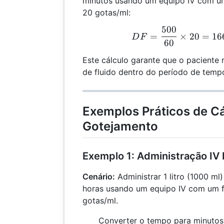
minutos usando um equipo IV com um
20 gotas/ml:
500
DF 
=
×
20
=
16
D
F
60
Este cálculo garante que o paciente
de fluido dentro do período de tempo
Exemplos Práticos de Cá
Gotejamento
Exemplo 1: Administração IV
Cenário:
Administrar 1 litro (1000 ml
horas usando um equipo IV com um f
gotas/ml.
Converter o tempo para minutos