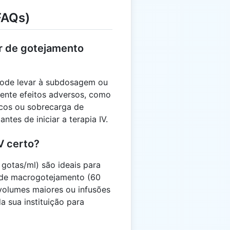
FAQs)
or de gotejamento
pode levar à subdosagem ou
nte efeitos adversos, como
ticos ou sobrecarga de
ntes de iniciar a terapia IV.
V certo?
gotas/ml) são ideais para
 de macrogotejamento (60
volumes maiores ou infusões
da sua instituição para