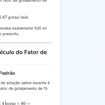
 fator de gotejamento de
= \frac{500}{60} \times 20 = 166.67 \, \text{gotas
6.67
gotas/min
 receba exatamente 500 ml
 prescrito.
lculo do Fator de
 Padrão
) de solução salina durante 4
ator de gotejamento de 15
4 \,
4
horas
×
60
=
: