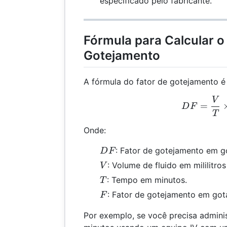
especificado pelo fabricante.
Fórmula para Calcular o
Gotejamento
A fórmula do fator de gotejamento é 
V
DF 
=
D
F
T
Onde:
DF
: Fator de gotejamento em go
D
F
V
: Volume de fluido em mililitros
V
T
: Tempo em minutos.
T
F
: Fator de gotejamento em gotas
F
Por exemplo, se você precisa admini