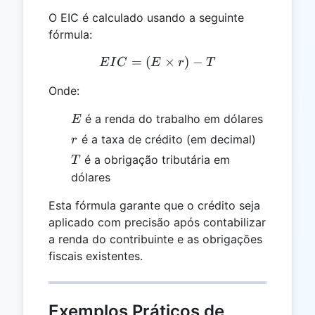
O EIC é calculado usando a seguinte
fórmula:
=
(
EIC = (E \times r) - T
×
)
−
E
I
C
E
r
T
Onde:
E
é a renda do trabalho em dólares
E
r
é a taxa de crédito (em decimal)
r
T
é a obrigação tributária em
T
dólares
Esta fórmula garante que o crédito seja
aplicado com precisão após contabilizar
a renda do contribuinte e as obrigações
fiscais existentes.
Exemplos Práticos de