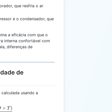
ador, que resfria o ar
essor e o condensador, que
ina a eficácia com que o
a interna confortável com
la, diferenças de
idade de
 calculada usando a
×
)
= \frac{(V \times D \times T)}{R}
D
T