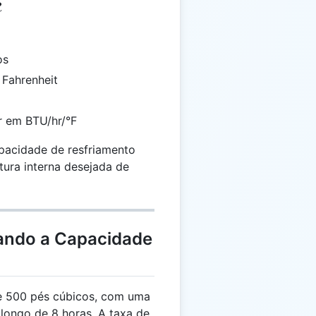
R
os
 Fahrenheit
or em BTU/hr/°F
apacidade de resfriamento
ura interna desejada de
lando a Capacidade
 500 pés cúbicos, com uma
longo de 8 horas. A taxa de