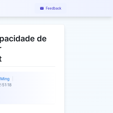
Feedback
apacidade de
r
t
Ming
:51:18