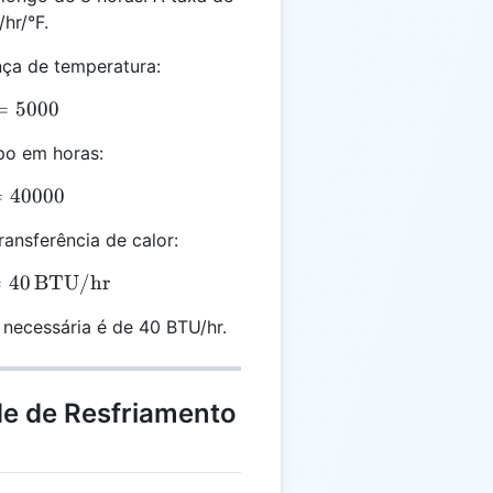
hr/°F.
nça de temperatura:
00 \times 10 = 5000
=
5000
po em horas:
000 \times 8 = 40000
=
40000
ransferência de calor:
0000 \div 1000 = 40 \, \text{BTU/hr}
=
40
BTU/hr
 necessária é de 40 BTU/hr.
e de Resfriamento