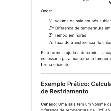
Onde:
V
: Volume da sala em pés cúbic
V
D
: Diferença de temperatura em
D
T
: Tempo em horas
T
R
: Taxa de transferência de cal
R
Esta fórmula ajuda a determinar a c
necessária para manter uma temperat
forma eficiente.
Exemplo Prático: Calcu
de Resfriamento
Cenário:
Uma sala tem um volume de
diferença de temperatura de 10°F ao 