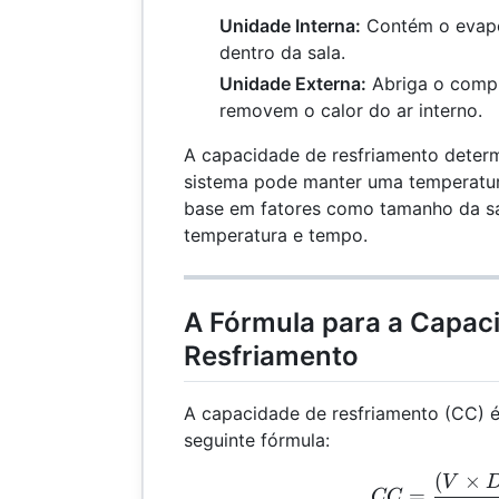
Unidade Interna:
Contém o evapor
dentro da sala.
Unidade Externa:
Abriga o compr
removem o calor do ar interno.
A capacidade de resfriamento determ
sistema pode manter uma temperatur
base em fatores como tamanho da sa
temperatura e tempo.
A Fórmula para a Capac
Resfriamento
A capacidade de resfriamento (CC) é
seguinte fórmula:
(
×
CC 
V
=
CC