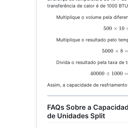
transferência de calor é de 1000 BTU/
Multiplique o volume pela difere
500
×
10
5
Multiplique o resultado pelo tem
5000
×
8
5
Divida o resultado pela taxa de t
40000
÷
1000
4
Assim, a capacidade de resfriamento
FAQs Sobre a Capacidad
de Unidades Split