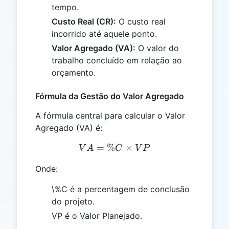
tempo.
Custo Real (CR):
O custo real
incorrido até aquele ponto.
Valor Agregado (VA):
O valor do
trabalho concluído em relação ao
orçamento.
Fórmula da Gestão do Valor Agregado
A fórmula central para calcular o Valor
Agregado (VA) é:
=
%
VA = \%C \times VP
×
V
A
C
V
P
Onde:
\%C é a percentagem de conclusão
do projeto.
VP é o Valor Planejado.