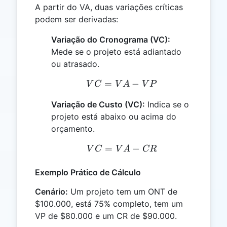
A partir do VA, duas variações críticas
podem ser derivadas:
Variação do Cronograma (VC):
Mede se o projeto está adiantado
ou atrasado.
=
VC = VA - VP
−
V
C
V
A
V
P
Variação de Custo (VC):
Indica se o
projeto está abaixo ou acima do
orçamento.
=
VC = VA - CR
−
V
C
V
A
CR
Exemplo Prático de Cálculo
Cenário:
Um projeto tem um ONT de
$100.000, está 75% completo, tem um
VP de $80.000 e um CR de $90.000.