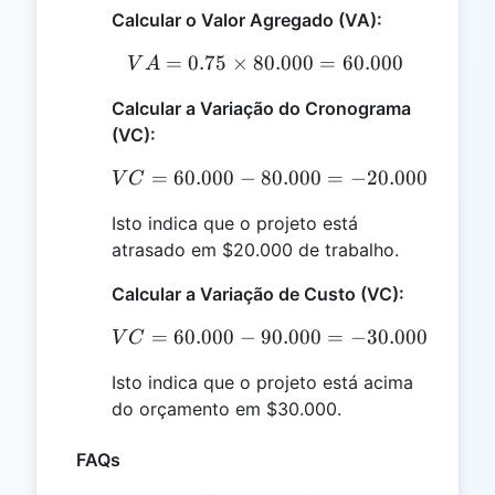
Calcular o Valor Agregado (VA):
=
0.75
×
80.000
VA = 0.75 \times 80.000
=
60.000
V
A
Calcular a Variação do Cronograma
(VC):
=
60.000
−
80.000
VC = 60.000 - 80.000 = 
=
−
20.000
V
C
Isto indica que o projeto está
atrasado em $20.000 de trabalho.
Calcular a Variação de Custo (VC):
=
60.000
−
90.000
VC = 60.000 - 90.000 = 
=
−
30.000
V
C
Isto indica que o projeto está acima
do orçamento em $30.000.
FAQs