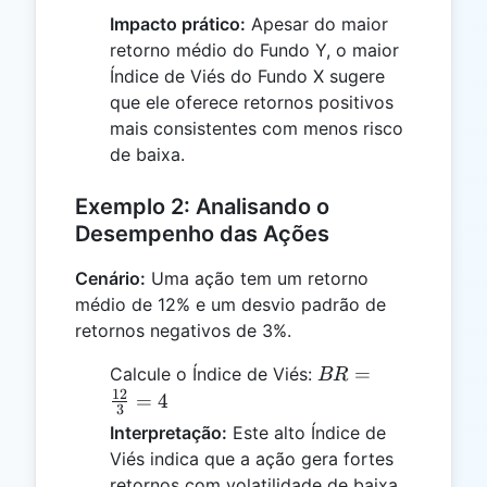
\frac{9}
4
Impacto prático:
Apesar do maior
{4} =
retorno médio do Fundo Y, o maior
2.25
Índice de Viés do Fundo X sugere
que ele oferece retornos positivos
mais consistentes com menos risco
de baixa.
Exemplo 2: Analisando o
Desempenho das Ações
Cenário:
Uma ação tem um retorno
médio de 12% e um desvio padrão de
retornos negativos de 3%.
BR =
=
Calcule o Índice de Viés:
BR
\frac{12}
12
=
4
3
{3} = 4
Interpretação:
Este alto Índice de
Viés indica que a ação gera fortes
retornos com volatilidade de baixa