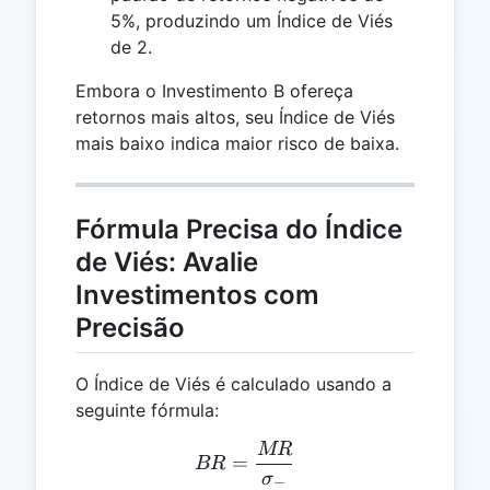
5%, produzindo um Índice de Viés
de 2.
Embora o Investimento B ofereça
retornos mais altos, seu Índice de Viés
mais baixo indica maior risco de baixa.
Fórmula Precisa do Índice
de Viés: Avalie
Investimentos com
Precisão
O Índice de Viés é calculado usando a
seguinte fórmula:
MR
BR = \frac{MR}{\sigma_
=
BR
σ
−