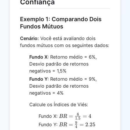
Confiança
Exemplo 1: Comparando Dois
Fundos Mútuos
Cenário:
Você está avaliando dois
fundos mútuos com os seguintes dados:
Fundo X
: Retorno médio = 6%,
Desvio padrão de retornos
negativos = 1,5%
Fundo Y
: Retorno médio = 9%,
Desvio padrão de retornos
negativos = 4%
Calcule os Índices de Viés:
6
BR =
=
=
4
Fundo X:
BR
1.5
\frac{6}
9
BR =
=
=
2.25
Fundo Y:
BR
4
{1.5} =