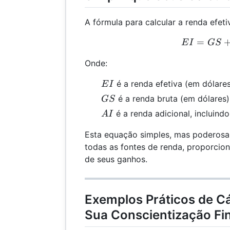
A fórmula para calcular a renda efetiv
=
EI 
E
I
GS
Onde:
EI
é a renda efetiva (em dólares
E
I
GS
é a renda bruta (em dólares)
GS
AI
é a renda adicional, incluind
A
I
Esta equação simples, mas poderosa
todas as fontes de renda, proporci
de seus ganhos.
Exemplos Práticos de C
Sua Conscientização Fi