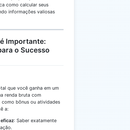
ica como calcular seus
ndo informações valiosas
 é Importante:
para o Sucesso
total que você ganha em um
ua renda bruta com
s, como bônus ou atividades
ê a:
 eficaz
: Saber exatamente
tação.