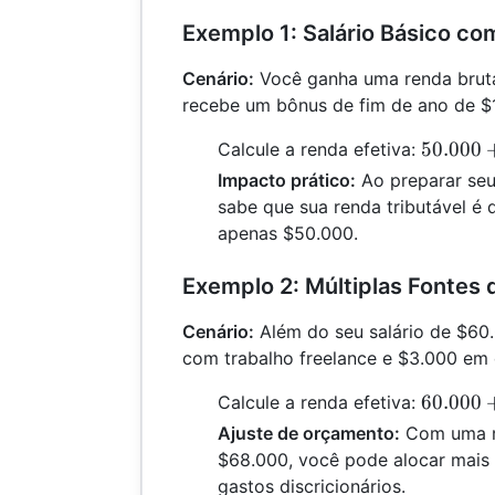
Exemplo 1: Salário Básico c
Cenário:
Você ganha uma renda brut
recebe um bônus de fim de ano de $
50.000
50.000
Calcule a renda efetiva:
+
Impacto prático:
Ao preparar seu
10.000
sabe que sua renda tributável é
=
apenas $50.000.
60.000
Exemplo 2: Múltiplas Fontes
Cenário:
Além do seu salário de $60
com trabalho freelance e $3.000 em 
60.000
60.000
Calcule a renda efetiva:
+
Ajuste de orçamento:
Com uma re
5.000
$68.000, você pode alocar mais
+
gastos discricionários.