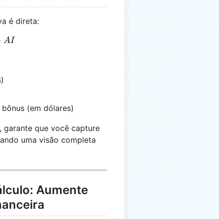
a é direta:
= GS + AI
+
A
I
)
o bônus (em dólares)
, garante que você capture
onando uma visão completa
álculo: Aumente
nanceira