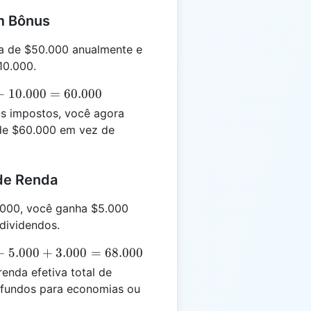
om Bônus
a de $50.000 anualmente e
10.000.
+
10.000
=
60.000
s impostos, você agora
 de $60.000 em vez de
 de Renda
.000, você ganha $5.000
dividendos.
+
5.000
+
3.000
=
68.000
nda efetiva total de
 fundos para economias ou