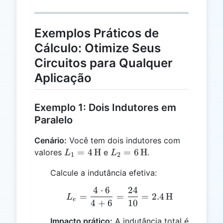
Exemplos Práticos de
Cálculo: Otimize Seus
Circuitos para Qualquer
Aplicação
Exemplo 1: Dois Indutores em
Paralelo
Cenário:
Você tem dois indutores com
L_1 = 4
L_2 = 6
=
4
H
=
6
H
valores
e
.
L
L
1
2
\,
\,
Calcule a indutância efetiva:
\text{H}
\text{H}
4
⋅
6
24
L_e = \frac{4 \cdot 6}{
=
=
=
2.4
H
L
e
4
+
6
10
Impacto prático:
A indutância total é