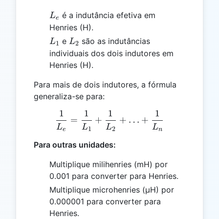
L_e
é a indutância efetiva em
L
e
Henries (H).
L_1
L_2
e
são as indutâncias
L
L
1
2
individuais dos dois indutores em
Henries (H).
Para mais de dois indutores, a fórmula
generaliza-se para:
1
1
1
1
\frac{1}{L_e} = \frac{1}
=
+
+
…
+
L
L
L
L
1
2
e
n
Para outras unidades:
Multiplique milihenries (mH) por
0.001 para converter para Henries.
Multiplique microhenries (μH) por
0.000001 para converter para
Henries.