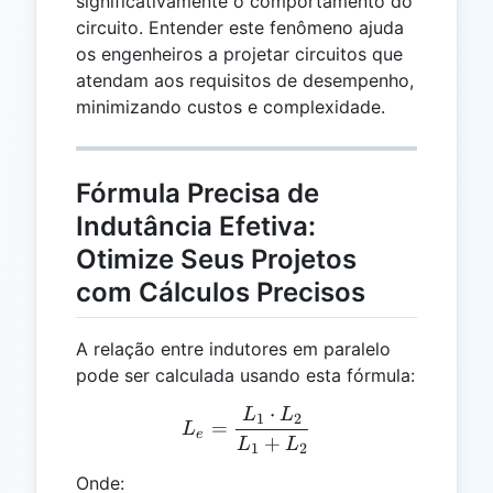
significativamente o comportamento do
circuito. Entender este fenômeno ajuda
os engenheiros a projetar circuitos que
atendam aos requisitos de desempenho,
minimizando custos e complexidade.
Fórmula Precisa de
Indutância Efetiva:
Otimize Seus Projetos
com Cálculos Precisos
A relação entre indutores em paralelo
pode ser calculada usando esta fórmula:
⋅
L
L
L_{e} = \frac{L_1 \cdot
1
2
=
L
e
+
L
L
1
2
Onde: