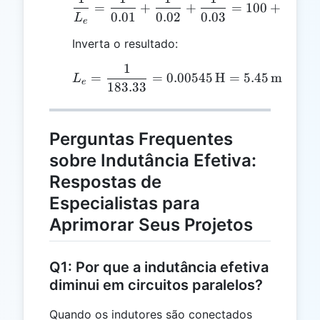
\frac{1}{L_e} = \frac{1
=
+
+
=
100
+
50
+
0.01
0.02
0.03
L
e
Inverta o resultado:
1
L_e = \frac{1}{183.33} 
=
=
0.00545
H
=
5.45
mH
L
e
183.33
Perguntas Frequentes
sobre Indutância Efetiva:
Respostas de
Especialistas para
Aprimorar Seus Projetos
Q1: Por que a indutância efetiva
diminui em circuitos paralelos?
Quando os indutores são conectados