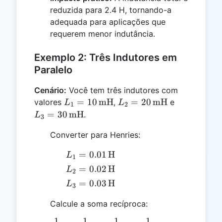
reduzida para 2.4 H, tornando-a
adequada para aplicações que
requerem menor indutância.
Exemplo 2: Três Indutores em
Paralelo
Cenário:
Você tem três indutores com
L_1 = 10
L_2 = 20
L_3 = 30
=
10
mH
=
20
mH
valores
,
e
L
L
1
2
\,
\,
\,
=
30
mH
.
L
3
\text{mH}
\text{mH}
\text{mH}
Converter para Henries:
L_1 =
=
0.01
H
L
1
0.01 \,
L_2 =
=
0.02
H
L
2
\text{H}
0.02 \,
L_3 =
=
0.03
H
L
3
\text{H}
0.03 \,
Calcule a soma recíproca:
\text{H}
1
1
1
1