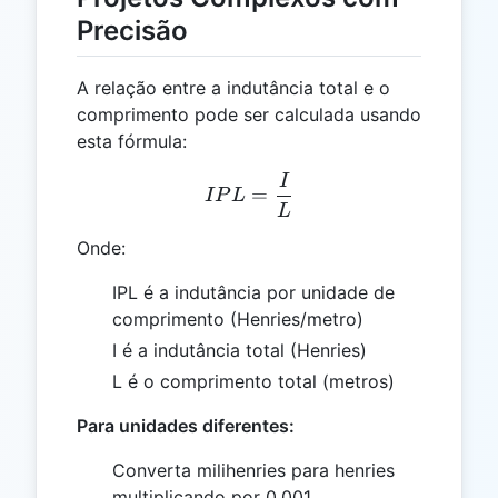
Precisão
A relação entre a indutância total e o
comprimento pode ser calculada usando
esta fórmula:
I
IPL = \frac{I}{L}
=
I
P
L
L
Onde:
IPL é a indutância por unidade de
comprimento (Henries/metro)
I é a indutância total (Henries)
L é o comprimento total (metros)
Para unidades diferentes:
Converta milihenries para henries
multiplicando por 0,001.