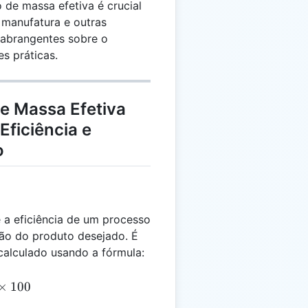
 de massa efetiva é crucial
 manufatura e outras
s abrangentes sobre o
s práticas.
e Massa Efetiva
ficiência e
o
 a eficiência de um processo
ão do produto desejado. É
alculado usando a fórmula:
 \left(\frac{M_d}{M_t}\right) \times 100
×
100