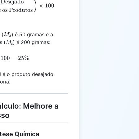
 Desejado
 \left(\frac{\text{Massa do Produto Desejado}}{\tex
)
×
100
 os Produtos
M_d
 (
) é 50 gramas e a
M
d
M_t
s (
) é 200 gramas:
M
t
 = \left(\frac{50}{200}\right) \times 100 = 25\%
100
=
25%
l é o produto desejado,
oria.
lculo: Melhore a
sso
ntese Química