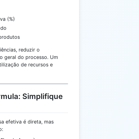
va (%)
ado
produtos
iências, reduzir o
o geral do processo. Um
tilização de recursos e
rmula: Simplifique
a efetiva é direta, mas
o: