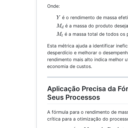
Onde:
Y
é o rendimento de massa efeti
Y
M_d
é a massa do produto desej
M
d
M_t
é a massa total de todos os 
M
t
Esta métrica ajuda a identificar inefic
desperdício e melhorar o desempenh
rendimento mais alto indica melhor u
economia de custos.
Aplicação Precisa da Fó
Seus Processos
A fórmula para o rendimento de mass
crítica para a otimização do process