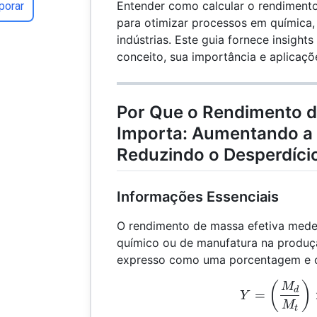
Entender como calcular o rendimento
porar
para otimizar processos em química,
indústrias. Este guia fornece insight
conceito, sua importância e aplicaçõe
Por Que o Rendimento d
Importa: Aumentando a E
Reduzindo o Desperdíci
Informações Essenciais
O rendimento de massa efetiva mede
químico ou de manufatura na produç
expresso como uma porcentagem e c
Y =
(
)
M
d
=
Y
M
t