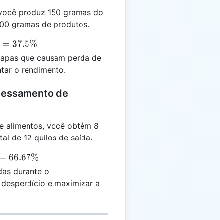
 você produz 150 gramas do
00 gramas de produtos.
0}
=
37.5%
etapas que causam perda de
0
ntar o rendimento.
%
ocessamento de
 alimentos, você obtém 8
al de 12 quilos de saída.
=
66.67%
das durante o
 desperdício e maximizar a