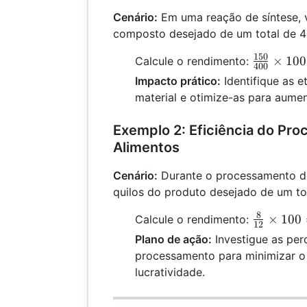
Cenário:
Em uma reação de síntese,
composto desejado de um total de 4
150
\frac{15
×
100
Calcule o rendimento:
400
{400}
Impacto prático:
Identifique as 
\times 10
material e otimize-as para aume
= 37.5\
Exemplo 2: Eficiência do Pr
Alimentos
Cenário:
Durante o processamento de
quilos do produto desejado de um tot
8
\frac{8}
×
100
Calcule o rendimento:
12
{12}
Plano de ação:
Investigue as per
\times
processamento para minimizar o
100 =
lucratividade.
66.67\%