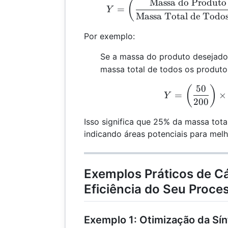
Massa do Produto
Y =
(
=
Y
Massa Total de Todos
Por exemplo:
Se a massa do produto desejado
massa total de todos os produto
50
Y
(
)
=
×
Y
200
Isso significa que 25% da massa tota
indicando áreas potenciais para melh
Exemplos Práticos de Cá
Eficiência do Seu Proce
Exemplo 1: Otimização da Sí