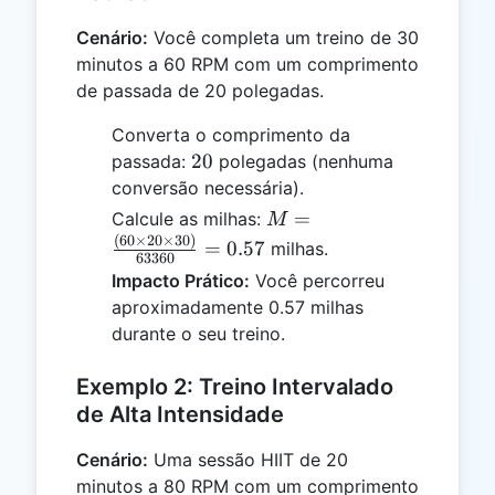
Cenário:
Você completa um treino de 30
minutos a 60 RPM com um comprimento
de passada de 20 polegadas.
Converta o comprimento da
20
20
passada:
polegadas (nenhuma
conversão necessária).
M =
=
Calcule as milhas:
M
\frac{(60
(
60
×
20
×
30
)
=
0.57
milhas.
63360
\times 20
Impacto Prático:
Você percorreu
\times
aproximadamente 0.57 milhas
30)}
durante o seu treino.
{63360}
= 0.57
Exemplo 2: Treino Intervalado
de Alta Intensidade
Cenário:
Uma sessão HIIT de 20
minutos a 80 RPM com um comprimento