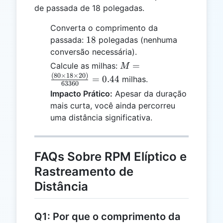
de passada de 18 polegadas.
Converta o comprimento da
18
18
passada:
polegadas (nenhuma
conversão necessária).
M =
=
Calcule as milhas:
M
\frac{(80
(
80
×
18
×
20
)
=
0.44
milhas.
63360
\times 18
Impacto Prático:
Apesar da duração
\times
mais curta, você ainda percorreu
20)}
uma distância significativa.
{63360}
= 0.44
FAQs Sobre RPM Elíptico e
Rastreamento de
Distância
Q1: Por que o comprimento da