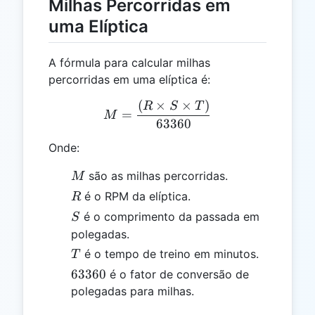
Milhas Percorridas em
uma Elíptica
A fórmula para calcular milhas
percorridas em uma elíptica é:
(
×
×
)
M = \frac{(R \times S \t
R
S
T
=
M
63360
Onde:
M
são as milhas percorridas.
M
R
é o RPM da elíptica.
R
S
é o comprimento da passada em
S
polegadas.
T
é o tempo de treino em minutos.
T
63360
63360
é o fator de conversão de
polegadas para milhas.