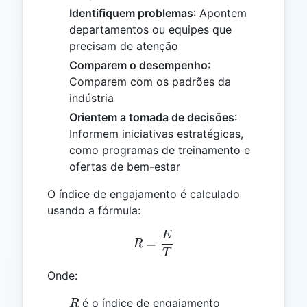
Identifiquem problemas
: Apontem
departamentos ou equipes que
precisam de atenção
Comparem o desempenho
:
Comparem com os padrões da
indústria
Orientem a tomada de decisões
:
Informem iniciativas estratégicas,
como programas de treinamento e
ofertas de bem-estar
O índice de engajamento é calculado
usando a fórmula:
E
R = \frac{E}{T}
=
R
T
Onde:
R
é o índice de engajamento
R