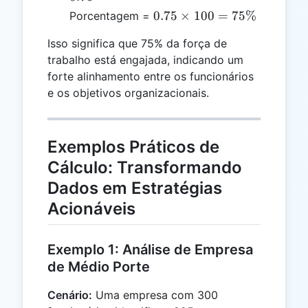
0.75
0.75
0.75
×
100
=
75%
Porcentagem =
\times
Isso significa que 75% da força de
100 =
trabalho está engajada, indicando um
75\%
forte alinhamento entre os funcionários
e os objetivos organizacionais.
Exemplos Práticos de
Cálculo: Transformando
Dados em Estratégias
Acionáveis
Exemplo 1: Análise de Empresa
de Médio Porte
Cenário:
Uma empresa com 300