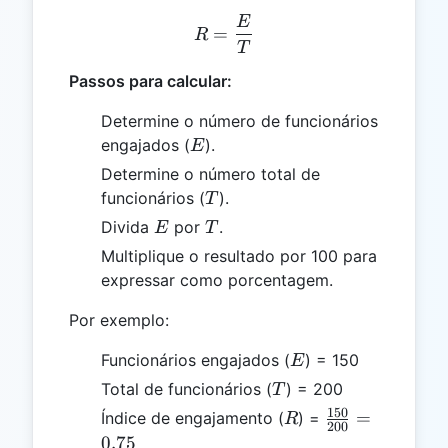
E
R = \frac{E}{T}
=
R
T
Passos para calcular:
Determine o número de funcionários
E
engajados (
).
E
Determine o número total de
T
funcionários (
).
T
E
T
Divida
por
.
E
T
Multiplique o resultado por 100 para
expressar como porcentagem.
Por exemplo:
E
Funcionários engajados (
) = 150
E
T
Total de funcionários (
) = 200
T
150
R
\frac{150}
=
Índice de engajamento (
) =
R
200
{200} =
0.75