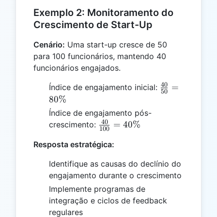
Exemplo 2: Monitoramento do
Crescimento de Start-Up
Cenário:
Uma start-up cresce de 50
para 100 funcionários, mantendo 40
funcionários engajados.
40
\frac{40}
=
Índice de engajamento inicial:
50
{50} =
80%
80\%
Índice de engajamento pós-
40
\frac{40}
=
40%
crescimento:
100
{100} =
Resposta estratégica:
40\%
Identifique as causas do declínio do
engajamento durante o crescimento
Implemente programas de
integração e ciclos de feedback
regulares