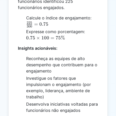
funcionários identificou 225
funcionários engajados.
\frac{225}
Calcule o índice de engajamento:
225
{300} =
=
0.75
300
0.75
0.75
Expresse como porcentagem:
\times
0.75
×
100
=
75%
100 =
Insights acionáveis:
75\%
Reconheça as equipes de alto
desempenho que contribuem para o
engajamento
Investigue os fatores que
impulsionam o engajamento (por
exemplo, liderança, ambiente de
trabalho)
Desenvolva iniciativas voltadas para
funcionários não engajados