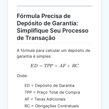
Fórmula Precisa de
Depósito de Garantia:
Simplifique Seu Processo
de Transação
A fórmula para calcular um depósito de
garantia é simples:
=
+
ED = TPP + AF + RC
+
E
D
TPP
A
F
RC
Onde:
ED = Depósito de Garantia
TPP = Preço Total de Compra
AF = Taxas Adicionais
RC = Obrigações Contratuais