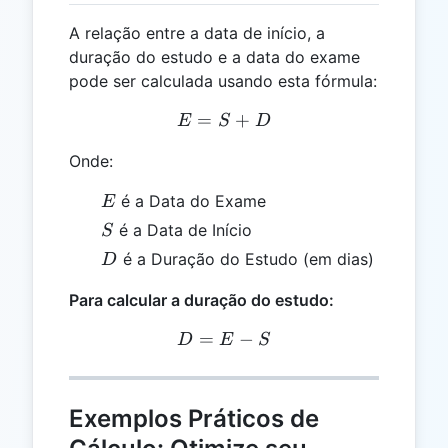
A relação entre a data de início, a
duração do estudo e a data do exame
pode ser calculada usando esta fórmula:
=
E = S + D
+
E
S
D
Onde:
E
é a Data do Exame
E
S
é a Data de Início
S
D
é a Duração do Estudo (em dias)
D
Para calcular a duração do estudo:
=
D = E - S
−
D
E
S
Exemplos Práticos de