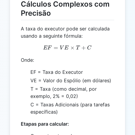
Cálculos Complexos com
Precisão
A taxa do executor pode ser calculada
usando a seguinte fórmula:
=
EF = VE \times T + C
×
+
EF
V
E
T
C
Onde:
EF = Taxa do Executor
VE = Valor do Espólio (em dólares)
T = Taxa (como decimal, por
exemplo, 2% = 0,02)
C = Taxas Adicionais (para tarefas
específicas)
Etapas para calcular: