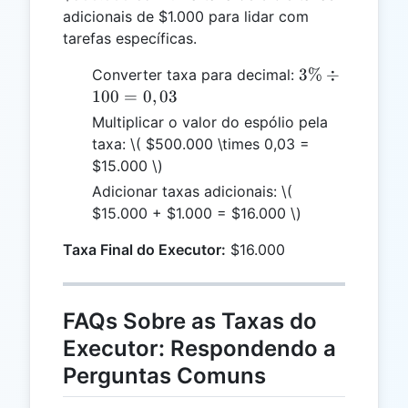
adicionais de $1.000 para lidar com
tarefas específicas.
3\%
3%
÷
Converter taxa para decimal:
\div
100
=
0
,
03
100
Multiplicar o valor do espólio pela
=
taxa:
\( $500.000 \times 0,03 =
0,03
$15.000 \)
Adicionar taxas adicionais:
\(
$15.000 + $1.000 = $16.000 \)
Taxa Final do Executor:
$16.000
FAQs Sobre as Taxas do
Executor: Respondendo a
Perguntas Comuns