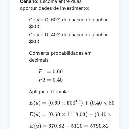
Cenário:
Escolha entre duas
oportunidades de investimento:
Opção C: 60% de chance de ganhar
$500
Opção D: 40% de chance de ganhar
$800
Converta probabilidades em
decimais:
P1
1
=
0.60
P
=
P2
2
=
0.40
P
0.60
=
Aplique a fórmula:
0.40
1.5
2.5
(
)
=
(
0.60
×
50
E(u) = (0.60 \times 500^
0
)
+
(
0.40
×
80
0
)
E
u
(
)
=
(
0.60
×
1118.03
E(u) = (0.60 \times 1118
)
+
(
0.40
×
12800
E
u
(
)
=
670.82
+
E(u) = 670.82 + 5120 =
5120
=
5790.82
E
u