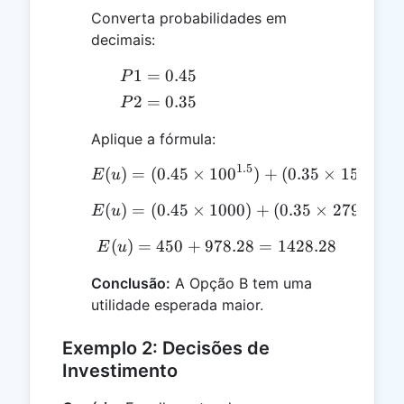
Converta probabilidades em
decimais:
P1
1
=
0.45
P
=
P2
2
=
0.35
P
0.45
=
Aplique a fórmula:
0.35
1.5
2.5
(
)
=
(
0.45
×
10
E(u) = (0.45 \times 100^
0
)
+
(
0.35
×
15
0
)
E
u
(
)
=
(
0.45
×
1000
E(u) = (0.45 \times 1000
)
+
(
0.35
×
2795.08
)
E
u
(
)
=
450
+
978.28
E(u) = 450 + 978.28 = 
=
1428.28
E
u
Conclusão:
A Opção B tem uma
utilidade esperada maior.
Exemplo 2: Decisões de
Investimento