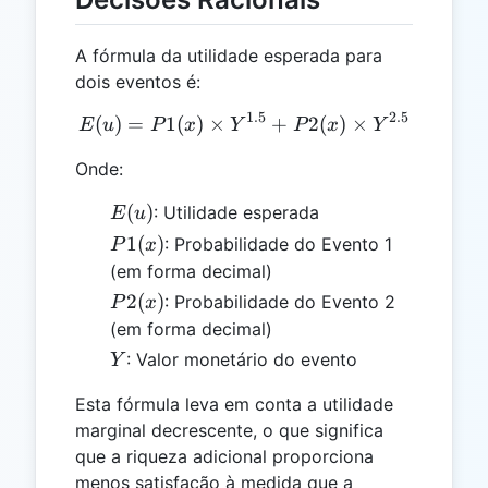
A fórmula da utilidade esperada para
dois eventos é:
1.5
2.5
(
)
=
1
(
)
×
E(u) = P1(x) \times Y^{1.
+
2
(
)
×
E
u
P
x
Y
P
x
Y
Onde:
E(u)
(
)
: Utilidade esperada
E
u
P1(x)
1
(
)
: Probabilidade do Evento 1
P
x
(em forma decimal)
P2(x)
2
(
)
: Probabilidade do Evento 2
P
x
(em forma decimal)
Y
: Valor monetário do evento
Y
Esta fórmula leva em conta a utilidade
marginal decrescente, o que significa
que a riqueza adicional proporciona
menos satisfação à medida que a