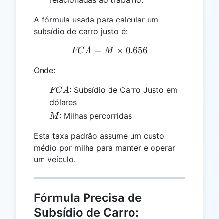
A fórmula usada para calcular um
subsídio de carro justo é:
=
FCA = M \times 0.656
×
0.656
FC
A
M
Onde:
FCA
: Subsídio de Carro Justo em
FC
A
dólares
M
: Milhas percorridas
M
Esta taxa padrão assume um custo
médio por milha para manter e operar
um veículo.
Fórmula Precisa de
Subsídio de Carro: