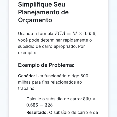
Simplifique Seu
Planejamento de
Orçamento
FCA
=
×
0.656
Usando a fórmula
,
FC
A
M
= M
você pode determinar rapidamente o
\times
subsídio de carro apropriado. Por
0.656
exemplo:
Exemplo de Problema:
Cenário:
Um funcionário dirige 500
milhas para fins relacionados ao
trabalho.
500
500
×
Calcule o subsídio de carro:
\times
0.656
=
328
0.656
Resultado:
O subsídio de carro é de
= 328