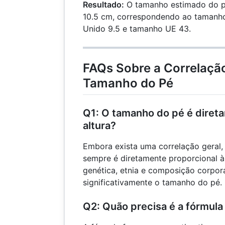
21)}{0.67}
Resultado:
O tamanho estimado do p
\righ
+ 36
= 9.
10.5 cm, correspondendo ao tamanh
\right\rfloor
Unido 9.5 e tamanho UE 43.
= 43
FAQs Sobre a Correlação
Tamanho do Pé
Q1: O tamanho do pé é diret
altura?
Embora exista uma correlação geral
sempre é diretamente proporcional à
genética, etnia e composição corpor
significativamente o tamanho do pé.
Q2: Quão precisa é a fórmula