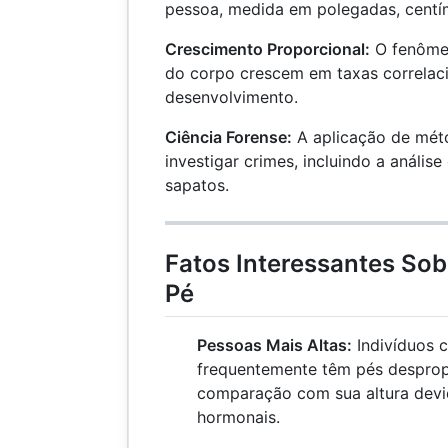
pessoa, medida em polegadas, centí
Crescimento Proporcional:
O fenômen
do corpo crescem em taxas correlac
desenvolvimento.
Ciência Forense:
A aplicação de méto
investigar crimes, incluindo a análi
sapatos.
Fatos Interessantes So
Pé
Pessoas Mais Altas:
Indivíduos 
frequentemente têm pés despro
comparação com sua altura devid
hormonais.