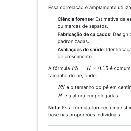
Essa correlação é amplamente utiliz
Ciência forense
: Estimativa da e
ou marcas de sapatos.
Fabricação de calçados
: Design
padronizadas.
Avaliações de saúde
: Identifica
de crescimento.
FS =
=
×
0.15
A fórmula
é comumen
FS
H
H
tamanho do pé, onde:
\times
FS
é o tamanho do pé em centím
FS
0.15
H
é a altura em polegadas.
H
Nota:
Esta fórmula fornece uma esti
base nas proporções individuais.