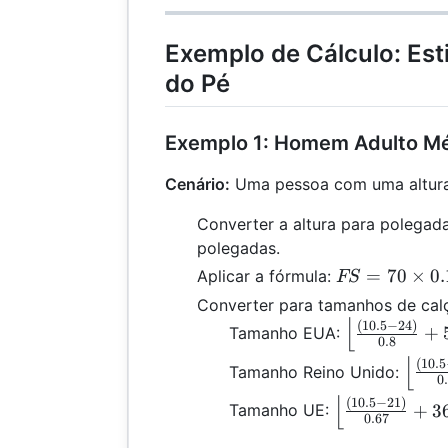
\frac{(FS -
4.5
21)}{0.67}
\right\r
Exemplo de Cálculo: E
+ 36
\right\rfloor
do Pé
Exemplo 1: Homem Adulto M
Cenário:
Uma pessoa com uma altura
Converter a altura para polegada
polegadas.
FS =
=
70
×
0.
Aplicar a fórmula:
FS
70
Converter para tamanhos de cal
\times
⌊
\left\lfloor
(
10.5
−
24
)
+
Tamanho EUA:
0.15
0.8
\frac{(10.5 
⌊
\left
=
(
10.5
Tamanho Reino Unido:
24)}{0.8} +
0
\frac
10.5
5
⌊
\left\lfloor
(
10.5
−
21
)
+
3
Tamanho UE:
24)}
\right\rfloo
0.67
\frac{(10.5 -
4.5
= 10