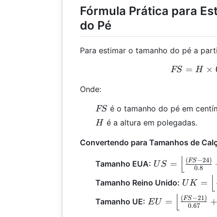
Fórmula Prática para E
do Pé
Para estimar o tamanho do pé a partir
=
FS 
×
FS
H
Onde:
FS
é o tamanho do pé em centím
FS
H
é a altura em polegadas.
H
Convertendo para Tamanhos de Cal
⌊
US =
(
−
24
)
FS
=
Tamanho EUA:
U
S
0.8
\left\lfloor
⌊
UK =
=
Tamanho Reino Unido:
\frac{(FS -
U
K
\left\lfl
24)}{0.8} +
⌊
EU =
(
−
21
)
FS
=
Tamanho UE:
\frac{(F
E
U
5
0.67
\left\lfloor
24)}{0.
\right\rfloor