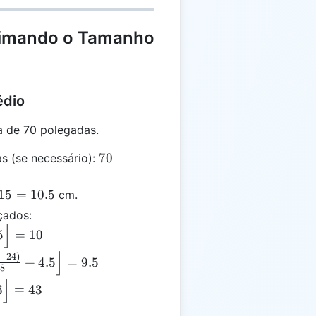
floor
stimando o Tamanho
édio
 de 70 polegadas.
70
70
s (se necessário):
15
=
10.5
cm.
çados:
⌋
5
=
10
-
⌋
\lfloor
−
24
)
+
4.5
=
9.5
.8
{(10.5 -
⌋
6
=
43
{0.8} +
r