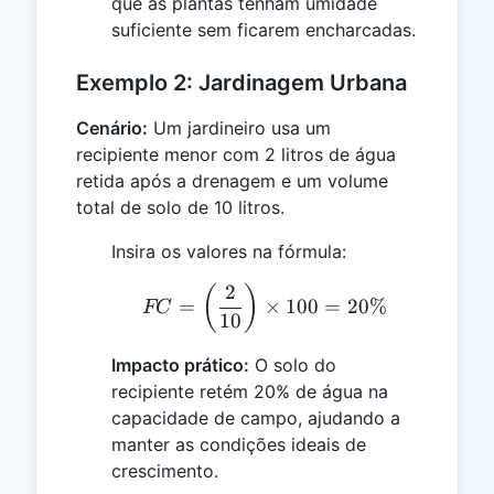
que as plantas tenham umidade
suficiente sem ficarem encharcadas.
Exemplo 2: Jardinagem Urbana
Cenário:
Um jardineiro usa um
recipiente menor com 2 litros de água
retida após a drenagem e um volume
total de solo de 10 litros.
Insira os valores na fórmula:
2
FC = \left(\frac{2}{10}
(
)
=
×
100
=
20%
FC
10
Impacto prático:
O solo do
recipiente retém 20% de água na
capacidade de campo, ajudando a
manter as condições ideais de
crescimento.