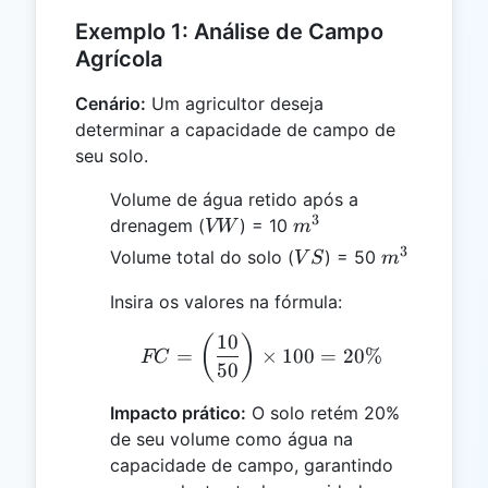
Exemplo 1: Análise de Campo
Agrícola
Cenário:
Um agricultor deseja
determinar a capacidade de campo de
seu solo.
Volume de água retido após a
3
VW
m^3
drenagem (
) = 10
VW
m
3
VS
m^3
Volume total do solo (
) = 50
V
S
m
Insira os valores na fórmula:
10
FC = \left(\frac{10}{50
(
)
=
×
100
=
20%
FC
50
Impacto prático:
O solo retém 20%
de seu volume como água na
capacidade de campo, garantindo