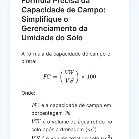
Fórmula Precisa da
Capacidade de Campo:
Simplifique o
Gerenciamento da
Umidade do Solo
A fórmula da capacidade de campo é
direta:
FC = \left(\frac{VW}{VS}
(
)
VW
=
×
100
FC
V
S
Onde:
FC
é a capacidade de campo em
FC
porcentagem (%)
VW
é o volume de água retido no
VW
3
m^3
solo após a drenagem (
)
m
3
VS
m^3
é o volume total do solo (
)
V
S
m