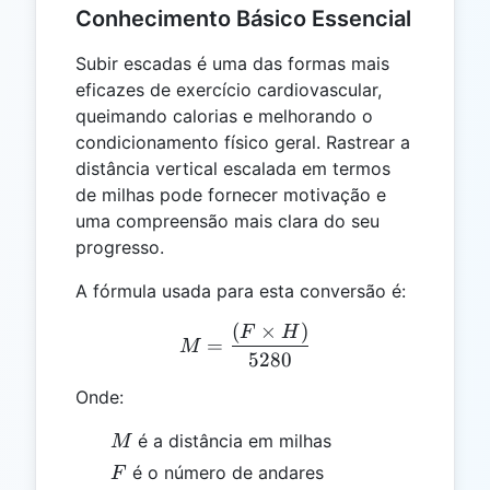
Conhecimento Básico Essencial
Subir escadas é uma das formas mais
eficazes de exercício cardiovascular,
queimando calorias e melhorando o
condicionamento físico geral. Rastrear a
distância vertical escalada em termos
de milhas pode fornecer motivação e
uma compreensão mais clara do seu
progresso.
A fórmula usada para esta conversão é:
(
×
)
M = \frac{(F \times H)}{
F
H
=
M
5280
Onde:
M
é a distância em milhas
M
F
é o número de andares
F