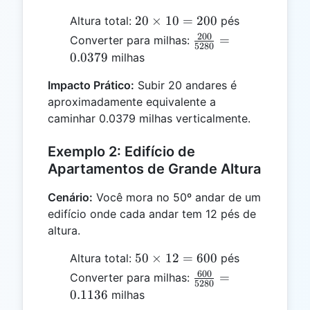
20
20
×
10
=
200
Altura total:
pés
\times
200
\frac{200}
=
Converter para milhas:
5280
10 =
{5280} =
0.0379
milhas
200
0.0379
Impacto Prático:
Subir 20 andares é
aproximadamente equivalente a
caminhar 0.0379 milhas verticalmente.
Exemplo 2: Edifício de
Apartamentos de Grande Altura
Cenário:
Você mora no 50º andar de um
edifício onde cada andar tem 12 pés de
altura.
50
50
×
12
=
600
Altura total:
pés
\times
600
\frac{600}
=
Converter para milhas:
5280
12 =
{5280} =
0.1136
milhas
600
0.1136