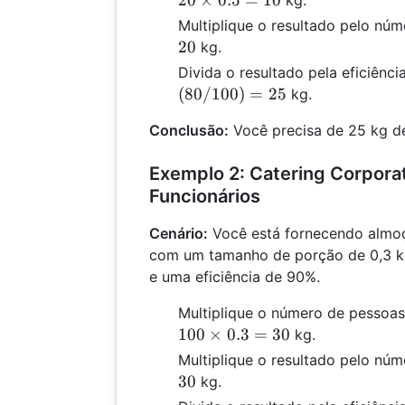
20
×
0.5
=
10
kg.
Multiplique o resultado pelo núm
20
kg.
Divida o resultado pela eficiênc
(
80/100
)
=
25
kg.
Conclusão:
Você precisa de 25 kg de
Exemplo 2: Catering Corpora
Funcionários
Cenário:
Você está fornecendo almoç
com um tamanho de porção de 0,3 kg
e uma eficiência de 90%.
Multiplique o número de pessoa
100
×
0.3
=
30
kg.
Multiplique o resultado pelo núm
30
kg.