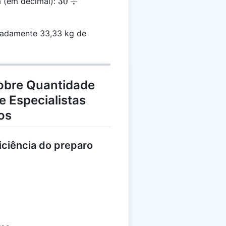
30 \div
30
÷
ia (em decimal):
30
(90/100)
= 33.33
madamente 33,33 kg de
obre Quantidade
 Especialistas
os
iciência do preparo