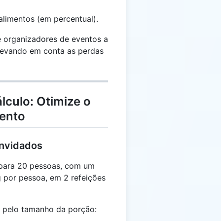
alimentos (em percentual).
e organizadores de eventos a
 levando em conta as perdas
lculo: Otimize o
ento
onvidados
para 20 pessoas, com um
 por pessoa, em 2 refeições
20
s pelo tamanho da porção:
\times