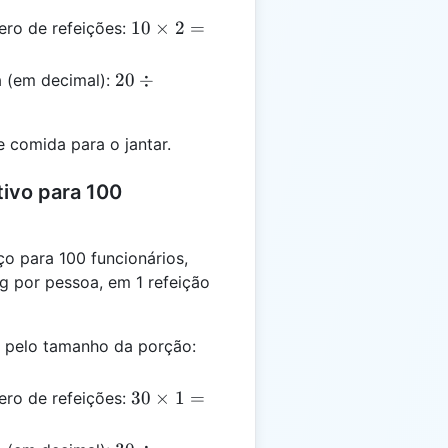
0.5 =
10
10
×
2
=
ero de refeições:
10
\times
2 =
20 \div
20
÷
ia (em decimal):
20
(80/100)
= 25
 comida para o jantar.
tivo para 100
o para 100 funcionários,
 por pessoa, em 1 refeição
100
s pelo tamanho da porção:
\times
0.3 =
30
30
×
1
=
ero de refeições:
30
\times
1 =