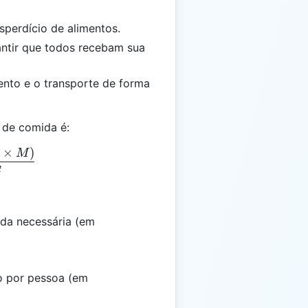
sperdício de alimentos.
antir que todos recebam sua
ento e o transporte de forma
 de comida é:
×
)
= \frac{(N \times S \times M)}{E}
M
E
ida necessária (em
o por pessoa (em