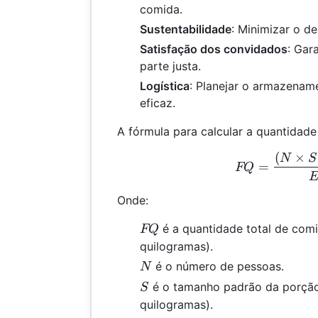
comida.
Sustentabilidade
: Minimizar o de
Satisfação dos convidados
: Gar
parte justa.
Logística
: Planejar o armazenam
eficaz.
A fórmula para calcular a quantidade
(
×
FQ 
N
S
=
FQ
Onde:
FQ
é a quantidade total de com
FQ
quilogramas).
N
é o número de pessoas.
N
S
é o tamanho padrão da porçã
S
quilogramas).