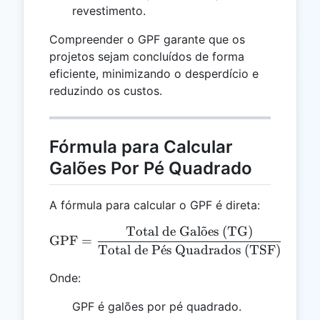
revestimento.
Compreender o GPF garante que os
projetos sejam concluídos de forma
eficiente, minimizando o desperdício e
reduzindo os custos.
Fórmula para Calcular
Galões Por Pé Quadrado
A fórmula para calcular o GPF é direta:
Total de Gal
o
˜
es (TG)
\text{GPF} = \frac{\text
GPF
=
Total de P
ˊ
e
s Quadrados (TSF)
Onde:
GPF é galões por pé quadrado.