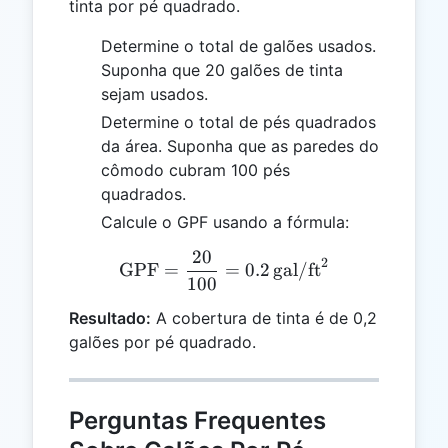
tinta por pé quadrado.
Determine o total de galões usados.
Suponha que 20 galões de tinta
sejam usados.
Determine o total de pés quadrados
da área. Suponha que as paredes do
cômodo cubram 100 pés
quadrados.
Calcule o GPF usando a fórmula:
20
\text{GPF} = \frac{20}{10
2
GPF
=
=
0.2
gal/ft
100
Resultado:
A cobertura de tinta é de 0,2
galões por pé quadrado.
Perguntas Frequentes