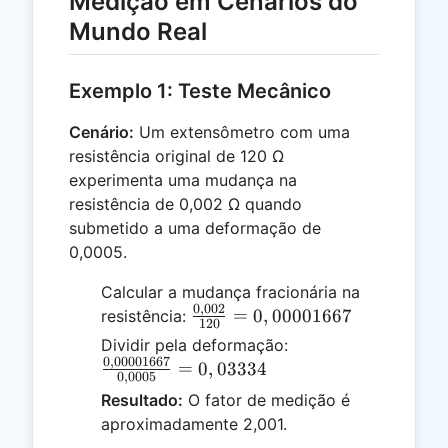
Medição em Cenários do
Mundo Real
Exemplo 1: Teste Mecânico
Cenário:
Um extensômetro com uma
resistência original de 120 Ω
experimenta uma mudança na
resistência de 0,002 Ω quando
submetido a uma deformação de
0,0005.
Calcular a mudança fracionária na
0
,
002
\frac{0,002}
=
0
,
00001667
resistência:
120
{120} =
\frac{0,00001667}
Dividir pela deformação:
0,00001667
0
,
00001667
{0,0005} =
=
0
,
03334
0
,
0005
0,03334
Resultado:
O fator de medição é
aproximadamente 2,001.