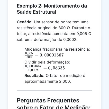
Exemplo 2: Monitoramento da
Saúde Estrutural
Cenário:
Um sensor de ponte tem uma
resistência original de 300 Ω. Durante o
teste, a resistência aumenta em 0,005 Ω
sob uma deformação de 0,0002.
\frac{0,
Mudança fracionária na resistência:
0
,
005
{300} =
=
0
,
00001667
300
0,000016
\frac{0,00001667}
Dividir pela deformação:
0
,
00001667
{0,0002} =
=
0
,
08335
0
,
0002
0,08335
Resultado:
O fator de medição é
aproximadamente 2,000.
Perguntas Frequentes
sobre o Fator de Medição: