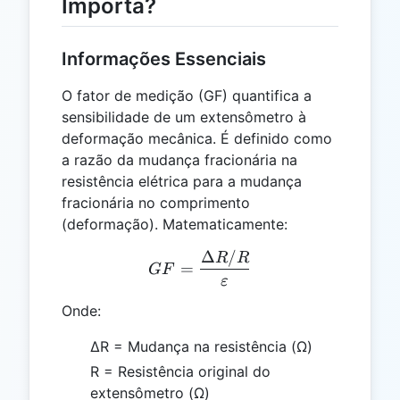
Importa?
Informações Essenciais
O fator de medição (GF) quantifica a
sensibilidade de um extensômetro à
deformação mecânica. É definido como
a razão da mudança fracionária na
resistência elétrica para a mudança
fracionária no comprimento
(deformação). Matematicamente:
Δ
/
GF = \frac{\Delta R / R}
R
R
=
GF
ε
Onde:
ΔR = Mudança na resistência (Ω)
R = Resistência original do
extensômetro (Ω)