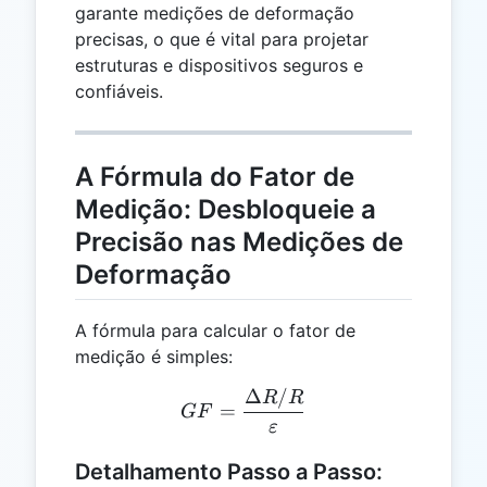
garante medições de deformação
precisas, o que é vital para projetar
estruturas e dispositivos seguros e
confiáveis.
A Fórmula do Fator de
Medição: Desbloqueie a
Precisão nas Medições de
Deformação
A fórmula para calcular o fator de
medição é simples:
Δ
/
GF = \frac{\Delta R / R}
R
R
=
GF
ε
Detalhamento Passo a Passo: