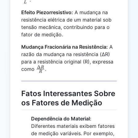
L
\frac{\Delta
Efeito Piezorresistivo:
A mudança na
L}{L}
resistência elétrica de um material sob
tensão mecânica, contribuindo para o
fator de medição.
Mudança Fracionária na Resistência:
A
razão da mudança na resistência (ΔR)
para a resistência original (R), expressa
Δ
\frac{\Delta
R
como
.
R
R}{R}
Fatos Interessantes Sobre
os Fatores de Medição
Dependência do Material:
Diferentes materiais exibem fatores
de medição variáveis. Por exemplo,