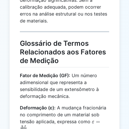
calibração adequada, podem ocorrer
erros na análise estrutural ou nos testes
de materiais.
Glossário de Termos
Relacionados aos Fatores
de Medição
Fator de Medição (GF):
Um número
adimensional que representa a
sensibilidade de um extensômetro à
deformação mecânica.
Deformação (ε):
A mudança fracionária
no comprimento de um material sob
\varepsilon
=
tensão aplicada, expressa como
ε
=
Δ
L
.