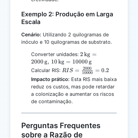
Exemplo 2: Produção em Larga
Escala
Cenário:
Utilizando 2 quilogramas de
inóculo e 10 quilogramas de substrato.
2 \,
2
kg
=
Converter unidades:
\text{kg}
2000
g
,
10
kg
=
10000
g
= 2000 \,
2000
RIS =
=
=
0.2
Calcular RIS:
R
I
S
10000
\text{g},
\frac{2000}
Impacto prático:
Esta RIS mais baixa
\, 10 \,
{10000} =
reduz os custos, mas pode retardar
\text{kg}
0.2
a colonização e aumentar os riscos
= 10000
de contaminação.
\,
\text{g}
Perguntas Frequentes
sobre a Razão de