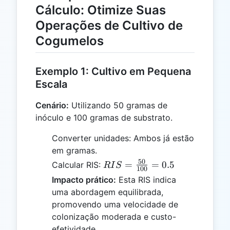
Cálculo: Otimize Suas
Operações de Cultivo de
Cogumelos
Exemplo 1: Cultivo em Pequena
Escala
Cenário:
Utilizando 50 gramas de
inóculo e 100 gramas de substrato.
Converter unidades: Ambos já estão
em gramas.
50
RIS =
=
=
0.5
Calcular RIS:
R
I
S
100
\frac{50}
Impacto prático:
Esta RIS indica
{100} =
uma abordagem equilibrada,
0.5
promovendo uma velocidade de
colonização moderada e custo-
efetividade.