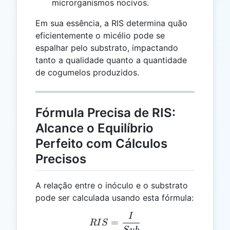
microrganismos nocivos.
Em sua essência, a RIS determina quão
eficientemente o micélio pode se
espalhar pelo substrato, impactando
tanto a qualidade quanto a quantidade
de cogumelos produzidos.
Fórmula Precisa de RIS:
Alcance o Equilíbrio
Perfeito com Cálculos
Precisos
A relação entre o inóculo e o substrato
pode ser calculada usando esta fórmula:
I
RIS = \frac{I}{Sub}
=
R
I
S
S
u
b