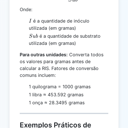
Onde:
I
é a quantidade de inóculo
I
utilizada (em gramas)
Sub
é a quantidade de substrato
S
u
b
utilizada (em gramas)
Para outras unidades:
Converta todos
os valores para gramas antes de
calcular a RIS. Fatores de conversão
comuns incluem:
1 quilograma = 1000 gramas
1 libra ≈ 453.592 gramas
1 onça ≈ 28.3495 gramas
Exemplos Práticos de