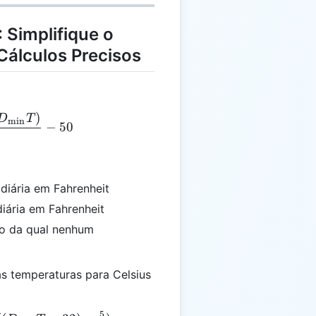
 Simplifique o
Cálculos Precisos
)
 = \frac{(D_{\text{max}}T + D_{\text{min}}T)}{
D
T
min
−
50
diária em Fahrenheit
iária em Fahrenheit
xo da qual nenhum
s temperaturas para Celsius
5