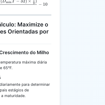
((
−
32
)
×
)
 = \frac{((D_{\text{max}}T - 32) \times \frac{5}{9
D
T
min
9
−
10
lculo: Maximize o
es Orientadas por
Crescimento do Milho
temperatura máxima diária
e 65°F.
5
iariamente para determinar
ipais estágios de
 a maturidade.