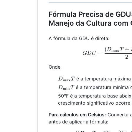
Fórmula Precisa de GDU:
Manejo da Cultura com 
A fórmula da GDU é direta:
(
+
GDU
D
T
max
=
G
D
U
2
Onde:
D_{\text{max}}T
é a temperatura máxima 
D
T
max
D_{\text{min}}T
é a temperatura mínima d
D
T
min
50°F é a temperatura base abai
crescimento significativo ocorre
Para cálculos em Celsius:
Converta a
antes de aplicar a fórmula:
5