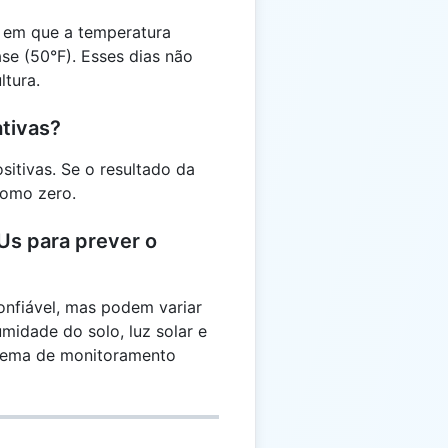
em que a temperatura
se (50°F). Esses dias não
ltura.
tivas?
itivas. Se o resultado da
como zero.
Us para prever o
nfiável, mas podem variar
midade do solo, luz solar e
stema de monitoramento