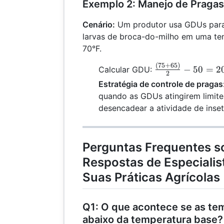
Exemplo 2: Manejo de Pragas
Cenário:
Um produtor usa GDUs para
larvas de broca-do-milho em uma te
70°F.
(
75
+
65
)
\frac{(75
−
50
=
2
Calcular GDU:
2
+ 65)}
Estratégia de controle de pragas
{2} - 50
quando as GDUs atingirem limit
= 20
desencadear a atividade de inset
Perguntas Frequentes s
Respostas de Especialis
Suas Práticas Agrícolas
Q1: O que acontece se as te
abaixo da temperatura base?