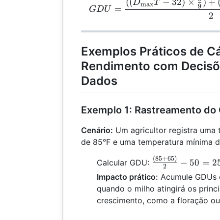
((
−
32
)
×
)
+
GDU
D
T
max
9
=
G
D
U
2
Exemplos Práticos de Cá
Rendimento com Decisõ
Dados
Exemplo 1: Rastreamento do 
Cenário:
Um agricultor registra uma 
de 85°F e uma temperatura mínima d
(
85
+
65
)
\frac{(85
−
50
=
2
Calcular GDU:
2
+ 65)}
Impacto prático:
Acumule GDUs d
{2} - 50
quando o milho atingirá os princ
= 25
crescimento, como a floração ou