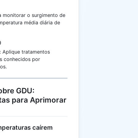
 monitorar o surgimento de
mperatura média diária de
0
:
Aplique tratamentos
es conhecidos por
os.
obre GDU:
tas para Aprimorar
mperaturas caírem