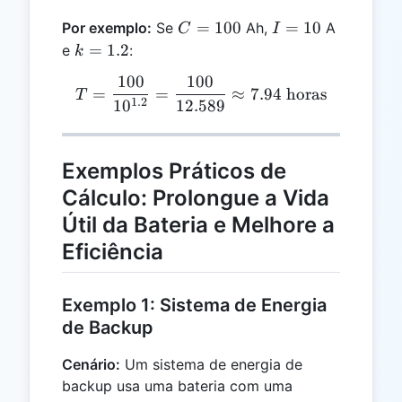
C
I
=
100
=
10
Por exemplo:
Se
Ah,
A
C
I
=
=
k
=
1.2
e
:
k
100
10
=
100
100
T = \frac{100}{10^{1.2}}
1.2
=
=
≈
7.94
horas
T
1.2
1
0
12.589
Exemplos Práticos de
Cálculo: Prolongue a Vida
Útil da Bateria e Melhore a
Eficiência
Exemplo 1: Sistema de Energia
de Backup
Cenário:
Um sistema de energia de
backup usa uma bateria com uma