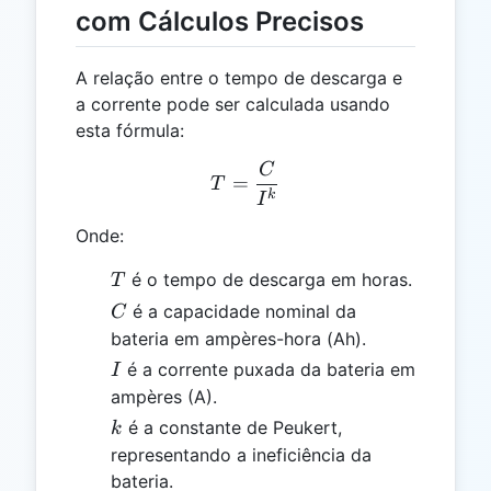
com Cálculos Precisos
A relação entre o tempo de descarga e
a corrente pode ser calculada usando
esta fórmula:
C
T = \frac{C}{I^k}
=
T
k
I
Onde:
T
é o tempo de descarga em horas.
T
C
é a capacidade nominal da
C
bateria em ampères-hora (Ah).
I
é a corrente puxada da bateria em
I
ampères (A).
k
é a constante de Peukert,
k
representando a ineficiência da
bateria.