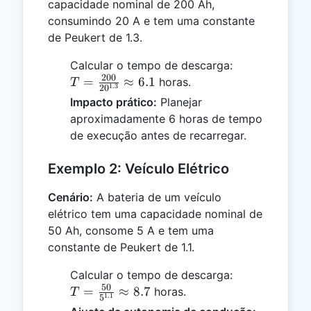
capacidade nominal de 200 Ah,
consumindo 20 A e tem uma constante
de Peukert de 1.3.
T =
Calcular o tempo de descarga:
200
\frac{200}
=
≈
6.1
horas.
T
1.3
2
0
{20^{1.3}}
Impacto prático:
Planejar
\approx
aproximadamente 6 horas de tempo
6.1
de execução antes de recarregar.
Exemplo 2: Veículo Elétrico
Cenário:
A bateria de um veículo
elétrico tem uma capacidade nominal de
50 Ah, consome 5 A e tem uma
constante de Peukert de 1.1.
T =
Calcular o tempo de descarga:
50
\frac{50}
=
≈
8.7
horas.
T
1.1
5
{5^{1.1}}