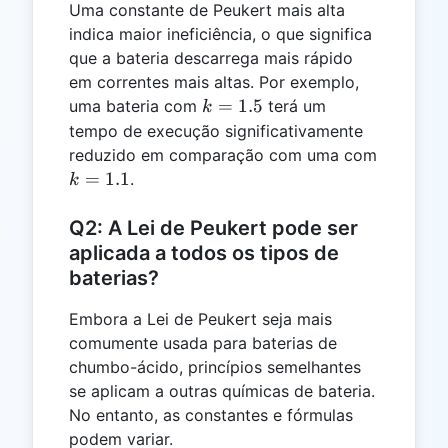
Uma constante de Peukert mais alta
indica maior ineficiência, o que significa
que a bateria descarrega mais rápido
em correntes mais altas. Por exemplo,
k
=
1.5
uma bateria com
terá um
k
=
tempo de execução significativamente
1.5
reduzido em comparação com uma com
k
=
1.1
.
k
=
1.1
Q2: A Lei de Peukert pode ser
aplicada a todos os tipos de
baterias?
Embora a Lei de Peukert seja mais
comumente usada para baterias de
chumbo-ácido, princípios semelhantes
se aplicam a outras químicas de bateria.
No entanto, as constantes e fórmulas
podem variar.